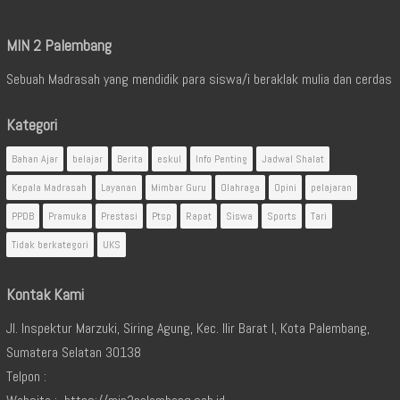
MIN 2 Palembang
Sebuah Madrasah yang mendidik para siswa/i beraklak mulia dan cerdas
Kategori
Bahan Ajar
belajar
Berita
eskul
Info Penting
Jadwal Shalat
Kepala Madrasah
Layanan
Mimbar Guru
Olahraga
Opini
pelajaran
PPDB
Pramuka
Prestasi
Ptsp
Rapat
Siswa
Sports
Tari
Tidak berkategori
UKS
Kontak Kami
Jl. Inspektur Marzuki, Siring Agung, Kec. Ilir Barat I, Kota Palembang,
Sumatera Selatan 30138
Telpon :