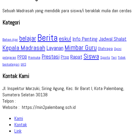
Sebuah Madrasah yang mendidik para siswa/i beraklak mulia dan cerdas
Kategori
Berita
belajar
eskul
Info Penting
Jadwal Shalat
Bahan Ajar
Kepala Madrasah
Mimbar Guru
Layanan
Olahraga
Opini
Siswa
Prestasi
Rapat
PPDB
Ptsp
pelajaran
Sports
Tidak
Pramuka
Tari
berkategori
UKS
Kontak Kami
Jl. Inspektur Marzuki, Siring Agung, Kec. Ilir Barat I, Kota Palembang,
Sumatera Selatan 30138
Telpon :
Website : https://min2palembang.sch.id
Kami
Kontak
Link