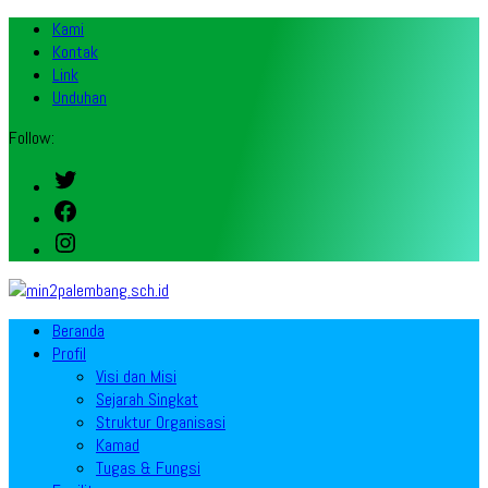
Kami
Kontak
Link
Unduhan
Follow:
Twitter
Facebook
Instagram
Beranda
Profil
Visi dan Misi
Sejarah Singkat
Struktur Organisasi
Kamad
Tugas & Fungsi