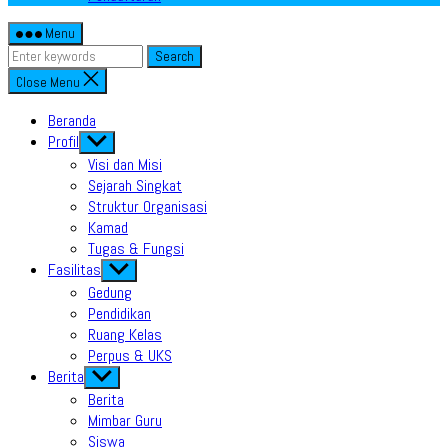
Menu
Search
Close Menu
Beranda
Profil
Show
sub
Visi dan Misi
menu
Sejarah Singkat
Struktur Organisasi
Kamad
Tugas & Fungsi
Fasilitas
Show
sub
Gedung
menu
Pendidikan
Ruang Kelas
Perpus & UKS
Berita
Show
sub
Berita
menu
Mimbar Guru
Siswa