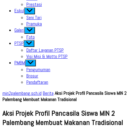
Prestasi
Eskul
Show
sub
Seni Tari
menu
Pramuka
Galeri
Show
sub
Foto
menu
PTSP
Show
sub
Daftar Layanan PTSP
menu
Visi Misi & Motto PTSP
PMBM
Show
sub
Pengumuman
menu
Brosur
Pendaftaran
min2palembang.sch.id
Berita
Aksi Projek Profil Pancasila Siswa MIN 2
Palembang Membuat Makanan Tradisional
Aksi Projek Profil Pancasila Siswa MIN 2
Palembang Membuat Makanan Tradisional