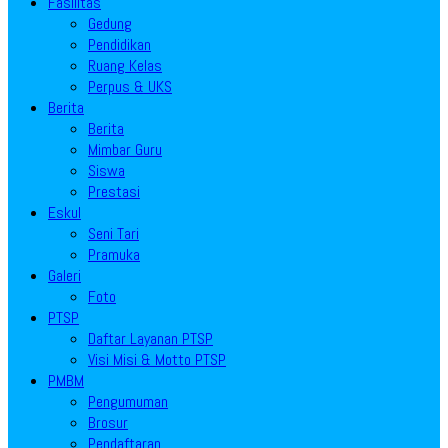
Fasilitas
Gedung
Pendidikan
Ruang Kelas
Perpus & UKS
Berita
Berita
Mimbar Guru
Siswa
Prestasi
Eskul
Seni Tari
Pramuka
Galeri
Foto
PTSP
Daftar Layanan PTSP
Visi Misi & Motto PTSP
PMBM
Pengumuman
Brosur
Pendaftaran