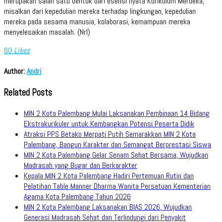
merupakan salah satu bentuk dari esensi nyata Kurikulum Merdeka,
misalkan dari kepedulian mereka terhadap lingkungan, kepedulian
mereka pada sesama manusia, kolaborasi, kemampuan mereka
menyelesaikan masalah. (Nrl)
60
Likes
Author:
Andri
Related Posts
MIN 2 Kota Palembang Mulai Laksanakan Pembinaan 14 Bidang
Ekstrakurikuler untuk Kembangkan Potensi Peserta Didik
Atraksi PPS Betako Merpati Putih Semarakkan MIN 2 Kota
Palembang, Bangun Karakter dan Semangat Berprestasi Siswa
MIN 2 Kota Palembang Gelar Senam Sehat Bersama, Wujudkan
Madrasah yang Bugar dan Berkarakter
Kepala MIN 2 Kota Palembang Hadiri Pertemuan Rutin dan
Pelatihan Table Manner Dharma Wanita Persatuan Kementerian
Agama Kota Palembang Tahun 2026
MIN 2 Kota Palembang Laksanakan BIAS 2026, Wujudkan
Generasi Madrasah Sehat dan Terlindungi dari Penyakit