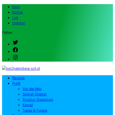
Kami
Kontak
Link
Unduhan
Follow:
Twitter
Facebook
Instagram
Beranda
Profil
Visi dan Misi
Sejarah Singkat
Struktur Organisasi
Kamad
Tugas & Fungsi