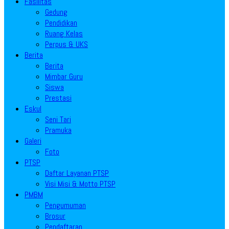
Fasilitas
Gedung
Pendidikan
Ruang Kelas
Perpus & UKS
Berita
Berita
Mimbar Guru
Siswa
Prestasi
Eskul
Seni Tari
Pramuka
Galeri
Foto
PTSP
Daftar Layanan PTSP
Visi Misi & Motto PTSP
PMBM
Pengumuman
Brosur
Pendaftaran