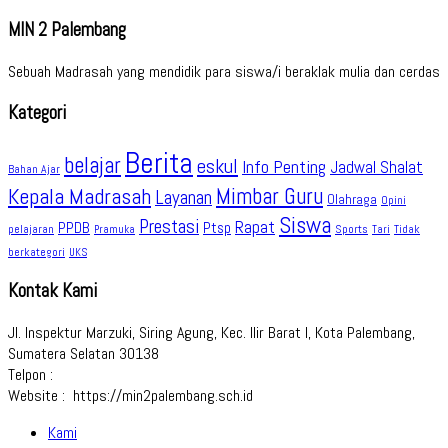
MIN 2 Palembang
Sebuah Madrasah yang mendidik para siswa/i beraklak mulia dan cerdas
Kategori
Berita
belajar
eskul
Info Penting
Jadwal Shalat
Bahan Ajar
Kepala Madrasah
Mimbar Guru
Layanan
Olahraga
Opini
Siswa
Prestasi
Rapat
PPDB
Ptsp
pelajaran
Sports
Tidak
Pramuka
Tari
berkategori
UKS
Kontak Kami
Jl. Inspektur Marzuki, Siring Agung, Kec. Ilir Barat I, Kota Palembang,
Sumatera Selatan 30138
Telpon :
Website : https://min2palembang.sch.id
Kami