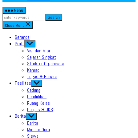
Menu
Search
Close Menu
Beranda
Profil
Show
sub
Visi dan Misi
menu
Sejarah Singkat
Struktur Organisasi
Kamad
Tugas & Fungsi
Fasilitas
Show
sub
Gedung
menu
Pendidikan
Ruang Kelas
Perpus & UKS
Berita
Show
sub
Berita
menu
Mimbar Guru
Siswa