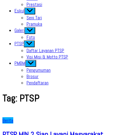
Prestasi
Eskul
Show
sub
Seni Tari
menu
Pramuka
Galeri
Show
sub
Foto
menu
PTSP
Show
sub
Daftar Layanan PTSP
menu
Visi Misi & Motto PTSP
PMBM
Show
sub
Pengumuman
menu
Brosur
Pendaftaran
Tag:
PTSP
Berita
PTSP MIN 2 Siap Layani Masyarakat