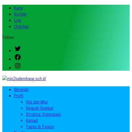
Kami
Kontak
Link
Unduhan
Follow:
Twitter
Facebook
Instagram
Beranda
Profil
Visi dan Misi
Sejarah Singkat
Struktur Organisasi
Kamad
Tugas & Fungsi