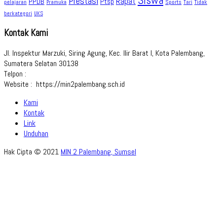
Siswa
Prestasi
Rapat
PPDB
Ptsp
pelajaran
Sports
Tidak
Pramuka
Tari
berkategori
UKS
Kontak Kami
Jl. Inspektur Marzuki, Siring Agung, Kec. Ilir Barat I, Kota Palembang,
Sumatera Selatan 30138
Telpon :
Website : https://min2palembang.sch.id
Kami
Kontak
Link
Unduhan
Hak Cipta © 2021
MIN 2 Palembang, Sumsel