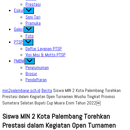
Prestasi
Eskul
Show
sub
Seni Tari
menu
Pramuka
Galeri
Show
sub
Foto
menu
PTSP
Show
sub
Daftar Layanan PTSP
menu
Visi Misi & Motto PTSP
PMBM
Show
sub
Pengumuman
menu
Brosur
Pendaftaran
min2palembang.sch.id
Berita
Siswa MIN 2 Kota Palembang Torehkan
Prestasi dalam Kegiatan Open Turnamen Wushu Tingkat Provinsi
Sumatera Selatan Bupati Cup Muara Enim Tahun 2022￼
Siswa MIN 2 Kota Palembang Torehkan
Prestasi dalam Kegiatan Open Turnamen