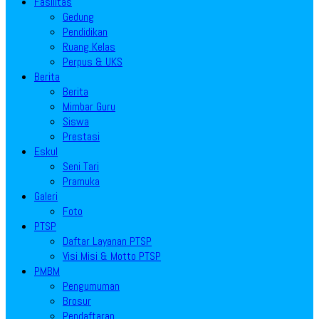
Fasilitas
Gedung
Pendidikan
Ruang Kelas
Perpus & UKS
Berita
Berita
Mimbar Guru
Siswa
Prestasi
Eskul
Seni Tari
Pramuka
Galeri
Foto
PTSP
Daftar Layanan PTSP
Visi Misi & Motto PTSP
PMBM
Pengumuman
Brosur
Pendaftaran