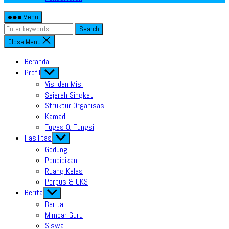
Menu
Search
Close Menu
Beranda
Profil
Show
sub
Visi dan Misi
menu
Sejarah Singkat
Struktur Organisasi
Kamad
Tugas & Fungsi
Fasilitas
Show
sub
Gedung
menu
Pendidikan
Ruang Kelas
Perpus & UKS
Berita
Show
sub
Berita
menu
Mimbar Guru
Siswa