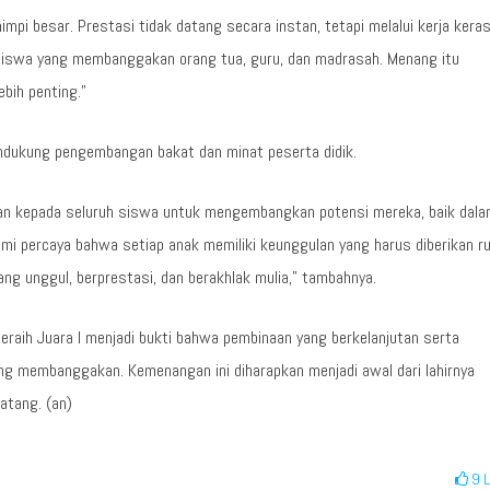
mimpi besar. Prestasi tidak datang secara instan, tetapi melalui kerja keras
h siswa yang membanggakan orang tua, guru, dan madrasah. Menang itu
ebih penting.”
dukung pengembangan bakat dan minat peserta didik.
an kepada seluruh siswa untuk mengembangkan potensi mereka, baik dal
mi percaya bahwa setiap anak memiliki keunggulan yang harus diberikan r
g unggul, berprestasi, dan berakhlak mulia,” tambahnya.
raih Juara I menjadi bukti bahwa pembinaan yang berkelanjutan serta
 membanggakan. Kemenangan ini diharapkan menjadi awal dari lahirnya
atang. (an)
9
L