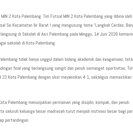
MIN 2 Kota Palembang. Tim Futsal MIN 2 Kota Palembang yang dibina oleh
utsal Se-Kecamatan Ilir Barat I yang mengusung tema “Langkah Cerdas, Ba
rlangsung di Sekolah Al Asri Palembang pada Minggu, 14 Juni 2026 kemarin
bagai sekolah di Kota Palembang.
 Palembang tidak hanya unggul dalam bidang akademik dan keagamaan, teta
ndingan final yang berlangsung sengit dan penuh semangat sportivitas, Ti
N 23 Kota Palembang dengan skor meyakinkan 4-1, sekaligus memastikan d
2 Kota Palembang menunjukkan permainan yang disiplin, kompak, dan penuh
erta seluruh keluarga besar madrasah turut menjadi motivasi besar bagi par
ap pertandingan.