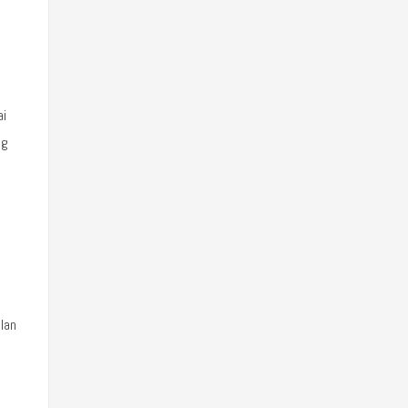
ai
ng
lan