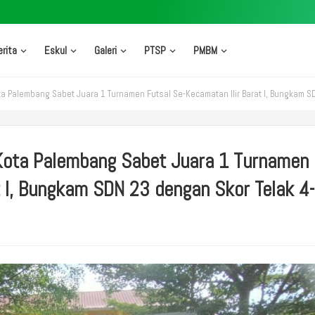
erita
Eskul
Galeri
PTSP
PMBM
ota Palembang Sabet Juara 1 Turnamen Futsal Se-Kecamatan Ilir Barat I, Bungkam S
 Kota Palembang Sabet Juara 1 Turnamen
t I, Bungkam SDN 23 dengan Skor Telak 4