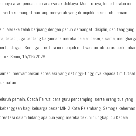
nnya atas pencapaian anak-anak didiknya. Menurutnya, keberhasilan ini
ten, serta semangat pantang menyerah yang ditunjukkan seluruh pemain.
ain. Mereka telah berjuang dengan penuh semangat, disiplin, dan tanggung
ra, tetapi juga tentang bagaimana mereka belajar bekerja sama, mengharg
 pertandingan. Semoga prestasi ini menjadi motivasi untuk terus berkemba
Fairuz. Senin, 15/06/2026
naimah, menyampaikan apresiasi yang setinggi-tingginya kepada tim futsal
ecamatan.
luruh pemain, Coach Fairuz, para guru pendamping, serta orang tua yang
i kebanggaan bagi keluarga besar MIN 2 Kota Palembang. Semoga keberhasi
erprestasi dalam bidang apa pun yang mereka tekuni,” ungkap Ibu Kepala