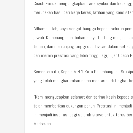
Coach Fairuz mengungkapkan rasa syukur dan kebanggaa
merupakan hasil dari kerja keras, latihan yang konsis
“Alhamdulillah, saya sangat bangga kepada seluruh pem
jawab. Kemenangan ini bukan hanya tentang menjadi jua
teman, dan menjunjung tinggi sportivitas dalam setiap
dan meraih prestasi yang lebih tinggi lagi,” ujar Coach 
Sementara itu, Kepala MIN 2 Kota Palembang Ibu Siti Aj
yang telah mengharumkan nama madrasah di tingkat k
“Kami mengucapkan selamat dan terima kasih kepada se
telah memberikan dukungan penuh. Prestasi ini menjad
ini menjadi inspirasi bagi seluruh siswa untuk terus b
Madrasah.