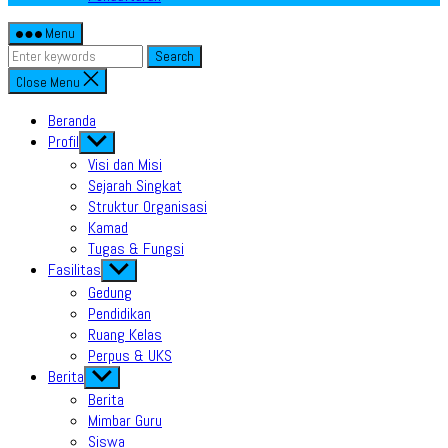
Menu
Search
Close Menu
Beranda
Profil
Show
sub
Visi dan Misi
menu
Sejarah Singkat
Struktur Organisasi
Kamad
Tugas & Fungsi
Fasilitas
Show
sub
Gedung
menu
Pendidikan
Ruang Kelas
Perpus & UKS
Berita
Show
sub
Berita
menu
Mimbar Guru
Siswa