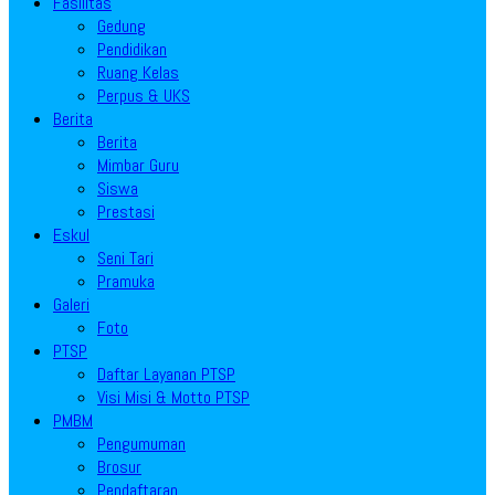
Fasilitas
Gedung
Pendidikan
Ruang Kelas
Perpus & UKS
Berita
Berita
Mimbar Guru
Siswa
Prestasi
Eskul
Seni Tari
Pramuka
Galeri
Foto
PTSP
Daftar Layanan PTSP
Visi Misi & Motto PTSP
PMBM
Pengumuman
Brosur
Pendaftaran