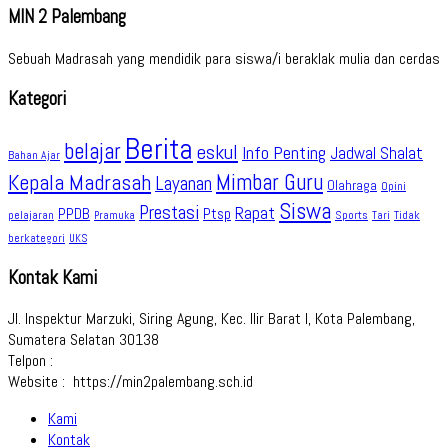
MIN 2 Palembang
Sebuah Madrasah yang mendidik para siswa/i beraklak mulia dan cerdas
Kategori
Berita
belajar
eskul
Info Penting
Jadwal Shalat
Bahan Ajar
Kepala Madrasah
Mimbar Guru
Layanan
Olahraga
Opini
Siswa
Prestasi
Rapat
PPDB
Ptsp
pelajaran
Sports
Tidak
Pramuka
Tari
berkategori
UKS
Kontak Kami
Jl. Inspektur Marzuki, Siring Agung, Kec. Ilir Barat I, Kota Palembang,
Sumatera Selatan 30138
Telpon :
Website : https://min2palembang.sch.id
Kami
Kontak