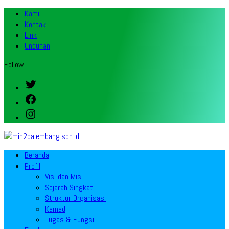
Kami
Kontak
Link
Unduhan
Follow:
Twitter
Facebook
Instagram
Beranda
Profil
Visi dan Misi
Sejarah Singkat
Struktur Organisasi
Kamad
Tugas & Fungsi