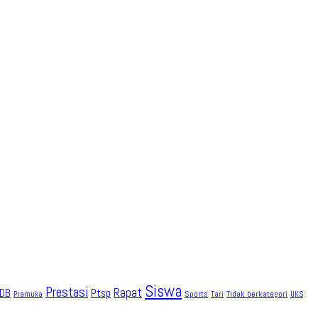
Siswa
Prestasi
Rapat
DB
Ptsp
Sports
Tidak berkategori
Pramuka
Tari
UKS