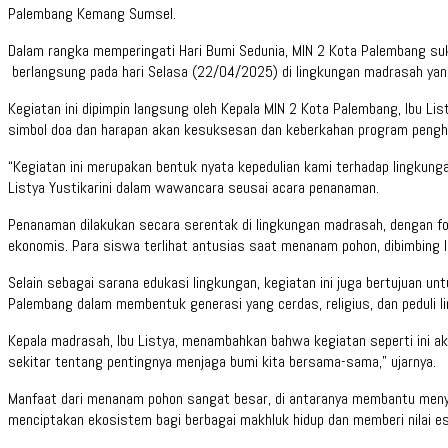
Palembang Kemang Sumsel.
Dalam rangka memperingati Hari Bumi Sedunia, MIN 2 Kota Palembang s
berlangsung pada hari Selasa (22/04/2025) di lingkungan madrasah yang
Kegiatan ini dipimpin langsung oleh Kepala MIN 2 Kota Palembang, Ibu L
simbol doa dan harapan akan kesuksesan dan keberkahan program penghij
“Kegiatan ini merupakan bentuk nyata kepedulian kami terhadap lingkung
Listya Yustikarini dalam wawancara seusai acara penanaman.
Penanaman dilakukan secara serentak di lingkungan madrasah, dengan fok
ekonomis. Para siswa terlihat antusias saat menanam pohon, dibimbing l
Selain sebagai sarana edukasi lingkungan, kegiatan ini juga bertujuan u
Palembang dalam membentuk generasi yang cerdas, religius, dan peduli l
Kepala madrasah, Ibu Listya, menambahkan bahwa kegiatan seperti ini ak
sekitar tentang pentingnya menjaga bumi kita bersama-sama,” ujarnya.
Manfaat dari menanam pohon sangat besar, di antaranya membantu menyer
menciptakan ekosistem bagi berbagai makhluk hidup dan memberi nilai es