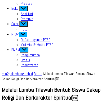
Prestasi
Eskul
Show
sub
Seni Tari
menu
Pramuka
Galeri
Show
sub
Foto
menu
PTSP
Show
sub
Daftar Layanan PTSP
menu
Visi Misi & Motto PTSP
PMBM
Show
sub
Pengumuman
menu
Brosur
Pendaftaran
min2palembang.sch.id
Berita
Melalui Lomba Tilawah Bentuk Siswa
Cakap Religi Dan Berkarakter Spiritual￼
Melalui Lomba Tilawah Bentuk Siswa Cakap
Religi Dan Berkarakter Spiritual￼