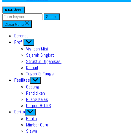
Menu
Search
Close Menu
Beranda
Profil
Show
sub
Visi dan Misi
menu
Sejarah Singkat
Struktur Organisasi
Kamad
Tugas & Fungsi
Fasilitas
Show
sub
Gedung
menu
Pendidikan
Ruang Kelas
Perpus & UKS
Berita
Show
sub
Berita
menu
Mimbar Guru
Siswa