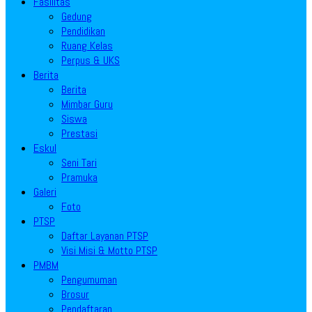
Fasilitas
Gedung
Pendidikan
Ruang Kelas
Perpus & UKS
Berita
Berita
Mimbar Guru
Siswa
Prestasi
Eskul
Seni Tari
Pramuka
Galeri
Foto
PTSP
Daftar Layanan PTSP
Visi Misi & Motto PTSP
PMBM
Pengumuman
Brosur
Pendaftaran