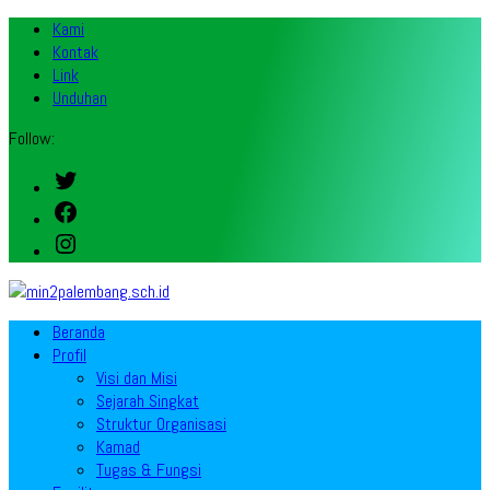
Kami
Kontak
Link
Unduhan
Follow:
Twitter
Facebook
Instagram
Beranda
Profil
Visi dan Misi
Sejarah Singkat
Struktur Organisasi
Kamad
Tugas & Fungsi