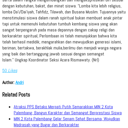
dengan kebutuhan, bakat, dan minat siswa. “Lomba kita lebih religius,
lomba Da’i/Dai’iyah, Tahfidz, Tilawah, dan Busana Muslim. Tujuannya yaitu
menstimulasi siswa dalam ranah spiritual bukan membuat anak pintar
tapi untuk memenuhi kebutuhan tumbuh kembang siswa yang akan
sangat berpengaruh pada masa depannya dengan cakap religi dan
berkarakter spiritual, Perlombaan ini telah menunjukkan bahwa kita
telah berhasil medidik, mengarahkan dan mewujudkan generasi islami,
beriman, bertakwa, berakhlak mulia,berilmu dan menjadi warga negara
yang baik dan bertanggung jawab sesuai dengan semangat
Islam.” Ungkap Koordinator Seksi Acara Rismawaty. (Nrl)
50
Likes
Author:
Andri
Related Posts
Atraksi PPS Betako Merpati Putih Semarakkan MIN 2 Kota
Palembang, Bangun Karakter dan Semangat Berprestasi Siswa
MIN 2 Kota Palembang Gelar Senam Sehat Bersama, Wujudkan
Madrasah yang Bugar dan Berkarakter