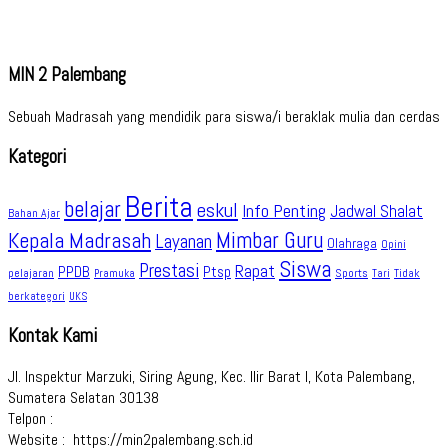
MIN 2 Palembang
Sebuah Madrasah yang mendidik para siswa/i beraklak mulia dan cerdas
Kategori
Berita
belajar
eskul
Info Penting
Jadwal Shalat
Bahan Ajar
Kepala Madrasah
Mimbar Guru
Layanan
Olahraga
Opini
Siswa
Prestasi
Rapat
PPDB
Ptsp
pelajaran
Sports
Tidak
Pramuka
Tari
berkategori
UKS
Kontak Kami
Jl. Inspektur Marzuki, Siring Agung, Kec. Ilir Barat I, Kota Palembang,
Sumatera Selatan 30138
Telpon :
Website : https://min2palembang.sch.id