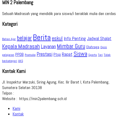
MIN 2 Palembang
Sebuah Madrasah yang mendidik para siswa/i beraklak mulia dan cerdas
Kategori
Berita
belajar
eskul
Info Penting
Jadwal Shalat
Bahan Ajar
Kepala Madrasah
Mimbar Guru
Layanan
Olahraga
Opini
Siswa
Prestasi
Rapat
PPDB
Ptsp
pelajaran
Sports
Tidak
Pramuka
Tari
berkategori
UKS
Kontak Kami
Jl. Inspektur Marzuki, Siring Agung, Kec. Ilir Barat I, Kota Palembang,
Sumatera Selatan 30138
Telpon :
Website : https://min2palembang.sch.id
Kami
Kontak