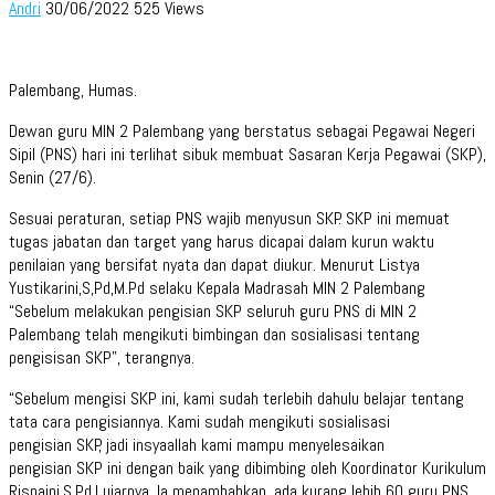
Andri
30/06/2022
525 Views
Palembang, Humas.
Dewan guru MIN 2 Palembang yang berstatus sebagai Pegawai Negeri
Sipil (PNS) hari ini terlihat sibuk membuat Sasaran Kerja Pegawai (SKP),
Senin (27/6).
Sesuai peraturan, setiap PNS wajib menyusun SKP. SKP ini memuat
tugas jabatan dan target yang harus dicapai dalam kurun waktu
penilaian yang bersifat nyata dan dapat diukur. Menurut Listya
Yustikarini,S,Pd,M.Pd selaku Kepala Madrasah MIN 2 Palembang
“Sebelum melakukan pengisian SKP seluruh guru PNS di MIN 2
Palembang telah mengikuti bimbingan dan sosialisasi tentang
pengisisan SKP”, terangnya.
“Sebelum mengisi SKP ini, kami sudah terlebih dahulu belajar tentang
tata cara pengisiannya. Kami sudah mengikuti sosialisasi
pengisian SKP, jadi insyaallah kami mampu menyelesaikan
pengisian SKP ini dengan baik yang dibimbing oleh Koordinator Kurikulum
Risnaini,S.Pd,I ujarnya. Ia menambahkan, ada kurang lebih 60 guru PNS