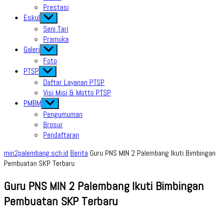
Prestasi
Eskul
Show
sub
Seni Tari
menu
Pramuka
Galeri
Show
sub
Foto
menu
PTSP
Show
sub
Daftar Layanan PTSP
menu
Visi Misi & Motto PTSP
PMBM
Show
sub
Pengumuman
menu
Brosur
Pendaftaran
min2palembang.sch.id
Berita
Guru PNS MIN 2 Palembang Ikuti Bimbingan
Pembuatan SKP Terbaru
Guru PNS MIN 2 Palembang Ikuti Bimbingan
Pembuatan SKP Terbaru