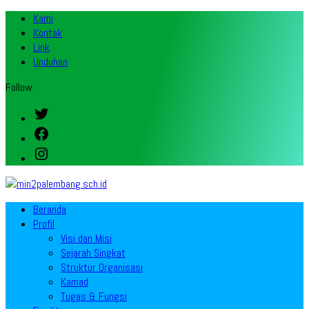
Kami
Kontak
Link
Unduhan
Follow:
Twitter
Facebook
Instagram
Beranda
Profil
Visi dan Misi
Sejarah Singkat
Struktur Organisasi
Kamad
Tugas & Fungsi