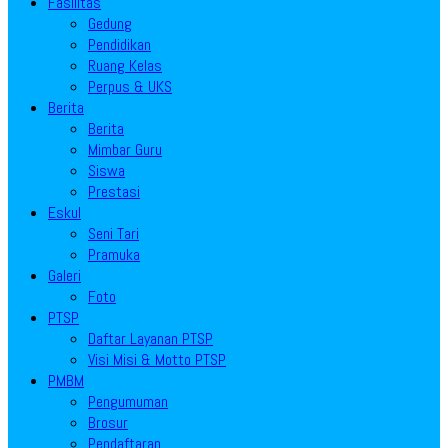
Fasilitas
Gedung
Pendidikan
Ruang Kelas
Perpus & UKS
Berita
Berita
Mimbar Guru
Siswa
Prestasi
Eskul
Seni Tari
Pramuka
Galeri
Foto
PTSP
Daftar Layanan PTSP
Visi Misi & Motto PTSP
PMBM
Pengumuman
Brosur
Pendaftaran