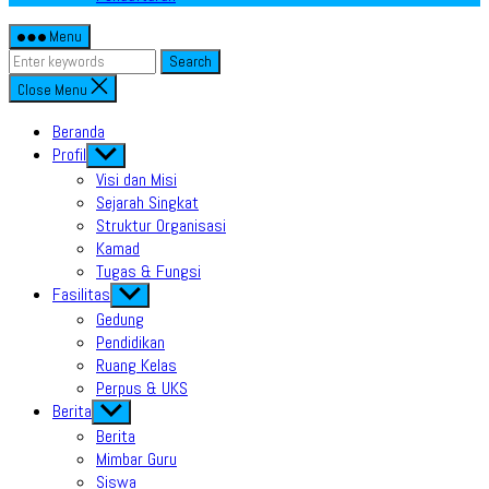
Menu
Search
Close Menu
Beranda
Profil
Show
sub
Visi dan Misi
menu
Sejarah Singkat
Struktur Organisasi
Kamad
Tugas & Fungsi
Fasilitas
Show
sub
Gedung
menu
Pendidikan
Ruang Kelas
Perpus & UKS
Berita
Show
sub
Berita
menu
Mimbar Guru
Siswa