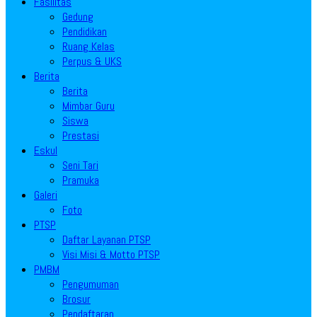
Fasilitas
Gedung
Pendidikan
Ruang Kelas
Perpus & UKS
Berita
Berita
Mimbar Guru
Siswa
Prestasi
Eskul
Seni Tari
Pramuka
Galeri
Foto
PTSP
Daftar Layanan PTSP
Visi Misi & Motto PTSP
PMBM
Pengumuman
Brosur
Pendaftaran