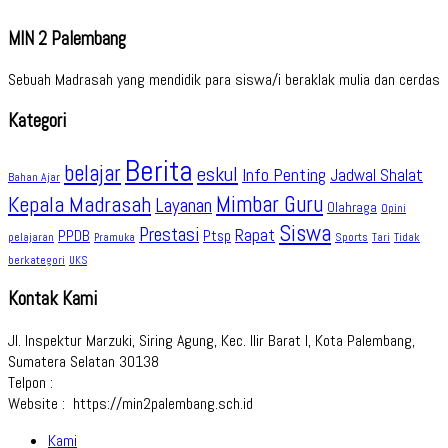
MIN 2 Palembang
Sebuah Madrasah yang mendidik para siswa/i beraklak mulia dan cerdas
Kategori
Berita
belajar
eskul
Info Penting
Jadwal Shalat
Bahan Ajar
Kepala Madrasah
Mimbar Guru
Layanan
Olahraga
Opini
Siswa
Prestasi
Rapat
PPDB
Ptsp
pelajaran
Sports
Tidak
Pramuka
Tari
berkategori
UKS
Kontak Kami
Jl. Inspektur Marzuki, Siring Agung, Kec. Ilir Barat I, Kota Palembang,
Sumatera Selatan 30138
Telpon :
Website : https://min2palembang.sch.id
Kami