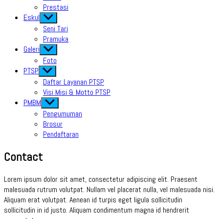
Prestasi
Eskul
Show
sub
Seni Tari
menu
Pramuka
Galeri
Show
sub
Foto
menu
PTSP
Show
sub
Daftar Layanan PTSP
menu
Visi Misi & Motto PTSP
PMBM
Show
sub
Pengumuman
menu
Brosur
Pendaftaran
Contact
Lorem ipsum dolor sit amet, consectetur adipiscing elit. Praesent
malesuada rutrum volutpat. Nullam vel placerat nulla, vel malesuada nisi.
Aliquam erat volutpat. Aenean id turpis eget ligula sollicitudin
sollicitudin in id justo. Aliquam condimentum magna id hendrerit