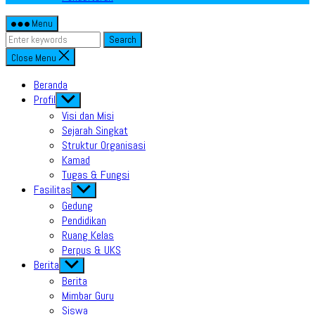
Menu
Search
Close Menu
Beranda
Profil
Show
sub
Visi dan Misi
menu
Sejarah Singkat
Struktur Organisasi
Kamad
Tugas & Fungsi
Fasilitas
Show
sub
Gedung
menu
Pendidikan
Ruang Kelas
Perpus & UKS
Berita
Show
sub
Berita
menu
Mimbar Guru
Siswa