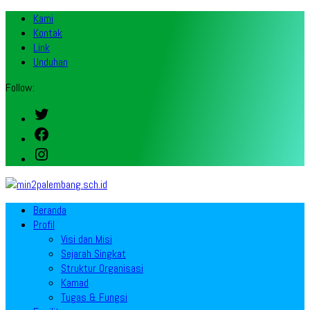
Kami
Kontak
Link
Unduhan
Follow:
Twitter
Facebook
Instagram
Beranda
Profil
Visi dan Misi
Sejarah Singkat
Struktur Organisasi
Kamad
Tugas & Fungsi