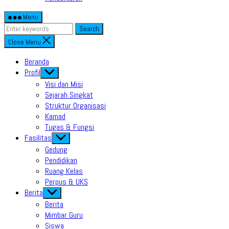
Menu
Search
Close Menu
Beranda
Profil
Show
sub
Visi dan Misi
menu
Sejarah Singkat
Struktur Organisasi
Kamad
Tugas & Fungsi
Fasilitas
Show
sub
Gedung
menu
Pendidikan
Ruang Kelas
Perpus & UKS
Berita
Show
sub
Berita
menu
Mimbar Guru
Siswa