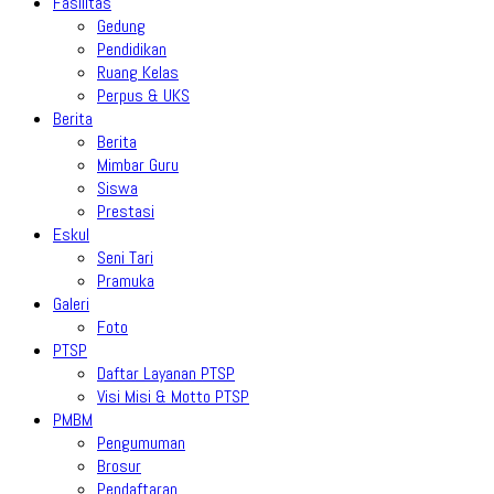
Fasilitas
Gedung
Pendidikan
Ruang Kelas
Perpus & UKS
Berita
Berita
Mimbar Guru
Siswa
Prestasi
Eskul
Seni Tari
Pramuka
Galeri
Foto
PTSP
Daftar Layanan PTSP
Visi Misi & Motto PTSP
PMBM
Pengumuman
Brosur
Pendaftaran