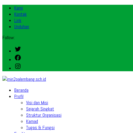
Kami
Kontak
Link
Unduhan
Follow:
Twitter
Facebook
Instagram
Beranda
Profil
Visi dan Misi
Sejarah Singkat
Struktur Organisasi
Kamad
Tugas & Fungsi