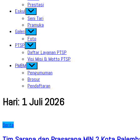
Prestasi
Eskul
Show
sub
Seni Tari
menu
Pramuka
Galeri
Show
sub
Foto
menu
PTSP
Show
sub
Daftar Layanan PTSP
menu
Visi Misi & Motto PTSP
PMBM
Show
sub
Pengumuman
menu
Brosur
Pendaftaran
Hari:
1 Juli 2026
Berita
Tim Sarana dan Prasarana MIN 2 Kota Palemb