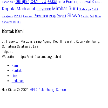
Berita
belajar
eskul
Info Penting
Jadwal Shalat
Bahan Ajar
Kepala Madrasah
Mimbar Guru
Layanan
Olahraga
Opini
Siswa
Prestasi
Rapat
PPDB
Ptsp
pelajaran
Sports
Tidak
Pramuka
Tari
berkategori
UKS
Kontak Kami
Jl. Inspektur Marzuki, Siring Agung, Kec. Ilir Barat I, Kota Palembang,
Sumatera Selatan 30138
Telpon :
Website : https://min2palembang.sch.id
Kami
Kontak
Link
Unduhan
Hak Cipta © 2021
MIN 2 Palembang, Sumsel