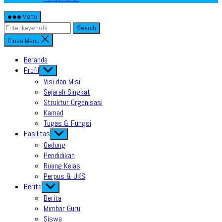
Menu
Search
Close Menu
Beranda
Profil
Show
sub
Visi dan Misi
menu
Sejarah Singkat
Struktur Organisasi
Kamad
Tugas & Fungsi
Fasilitas
Show
sub
Gedung
menu
Pendidikan
Ruang Kelas
Perpus & UKS
Berita
Show
sub
Berita
menu
Mimbar Guru
Siswa