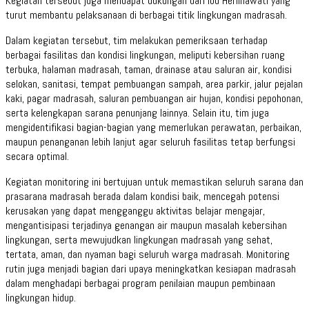
Kegiatan tersebut juga mendapat dukungan dari Ibu Herlinawati yang
turut membantu pelaksanaan di berbagai titik lingkungan madrasah.
Dalam kegiatan tersebut, tim melakukan pemeriksaan terhadap
berbagai fasilitas dan kondisi lingkungan, meliputi kebersihan ruang
terbuka, halaman madrasah, taman, drainase atau saluran air, kondisi
selokan, sanitasi, tempat pembuangan sampah, area parkir, jalur pejalan
kaki, pagar madrasah, saluran pembuangan air hujan, kondisi pepohonan,
serta kelengkapan sarana penunjang lainnya. Selain itu, tim juga
mengidentifikasi bagian-bagian yang memerlukan perawatan, perbaikan,
maupun penanganan lebih lanjut agar seluruh fasilitas tetap berfungsi
secara optimal.
Kegiatan monitoring ini bertujuan untuk memastikan seluruh sarana dan
prasarana madrasah berada dalam kondisi baik, mencegah potensi
kerusakan yang dapat mengganggu aktivitas belajar mengajar,
mengantisipasi terjadinya genangan air maupun masalah kebersihan
lingkungan, serta mewujudkan lingkungan madrasah yang sehat,
tertata, aman, dan nyaman bagi seluruh warga madrasah. Monitoring
rutin juga menjadi bagian dari upaya meningkatkan kesiapan madrasah
dalam menghadapi berbagai program penilaian maupun pembinaan
lingkungan hidup.