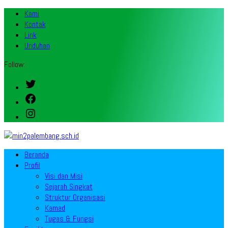
Kami
Kontak
Link
Unduhan
Follow:
Twitter
Facebook
Instagram
Beranda
Profil
Visi dan Misi
Sejarah Singkat
Struktur Organisasi
Kamad
Tugas & Fungsi