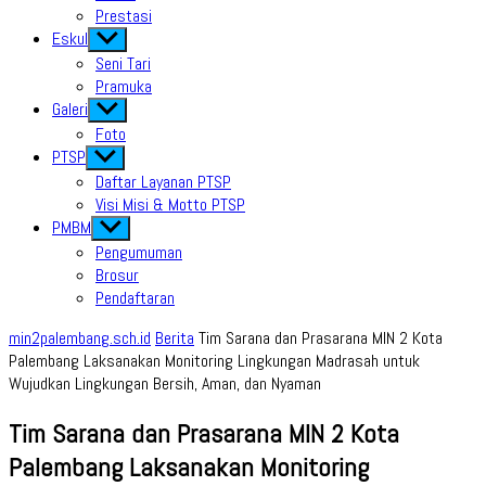
Prestasi
Eskul
Show
sub
Seni Tari
menu
Pramuka
Galeri
Show
sub
Foto
menu
PTSP
Show
sub
Daftar Layanan PTSP
menu
Visi Misi & Motto PTSP
PMBM
Show
sub
Pengumuman
menu
Brosur
Pendaftaran
min2palembang.sch.id
Berita
Tim Sarana dan Prasarana MIN 2 Kota
Palembang Laksanakan Monitoring Lingkungan Madrasah untuk
Wujudkan Lingkungan Bersih, Aman, dan Nyaman
Tim Sarana dan Prasarana MIN 2 Kota
Palembang Laksanakan Monitoring