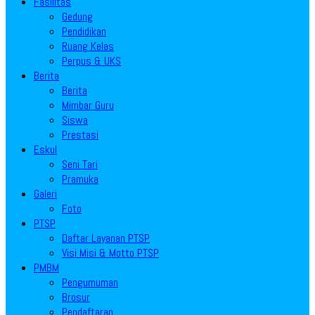
Fasilitas
Gedung
Pendidikan
Ruang Kelas
Perpus & UKS
Berita
Berita
Mimbar Guru
Siswa
Prestasi
Eskul
Seni Tari
Pramuka
Galeri
Foto
PTSP
Daftar Layanan PTSP
Visi Misi & Motto PTSP
PMBM
Pengumuman
Brosur
Pendaftaran