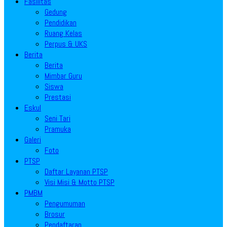
Fasilitas
Gedung
Pendidikan
Ruang Kelas
Perpus & UKS
Berita
Berita
Mimbar Guru
Siswa
Prestasi
Eskul
Seni Tari
Pramuka
Galeri
Foto
PTSP
Daftar Layanan PTSP
Visi Misi & Motto PTSP
PMBM
Pengumuman
Brosur
Pendaftaran