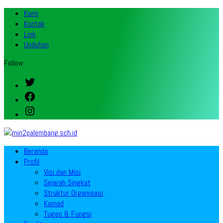
Kami
Kontak
Link
Unduhan
Follow:
Twitter
Facebook
Instagram
Beranda
Profil
Visi dan Misi
Sejarah Singkat
Struktur Organisasi
Kamad
Tugas & Fungsi