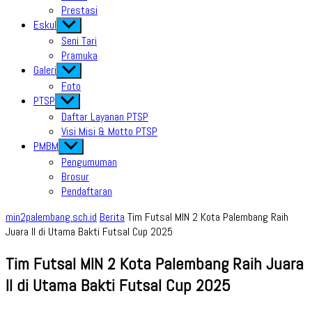
Prestasi
Eskul
Show
sub
Seni Tari
menu
Pramuka
Galeri
Show
sub
Foto
menu
PTSP
Show
sub
Daftar Layanan PTSP
menu
Visi Misi & Motto PTSP
PMBM
Show
sub
Pengumuman
menu
Brosur
Pendaftaran
min2palembang.sch.id
Berita
Tim Futsal MIN 2 Kota Palembang Raih
Juara II di Utama Bakti Futsal Cup 2025
Tim Futsal MIN 2 Kota Palembang Raih Juara
II di Utama Bakti Futsal Cup 2025