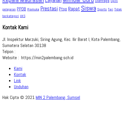
Layanan
Olahraga
Opini
Siswa
Prestasi
Rapat
PPDB
Ptsp
pelajaran
Sports
Tidak
Pramuka
Tari
berkategori
UKS
Kontak Kami
Jl. Inspektur Marzuki, Siring Agung, Kec. Ilir Barat I, Kota Palembang,
Sumatera Selatan 30138
Telpon :
Website : https://min2palembang.sch.id
Kami
Kontak
Link
Unduhan
Hak Cipta © 2021
MIN 2 Palembang, Sumsel