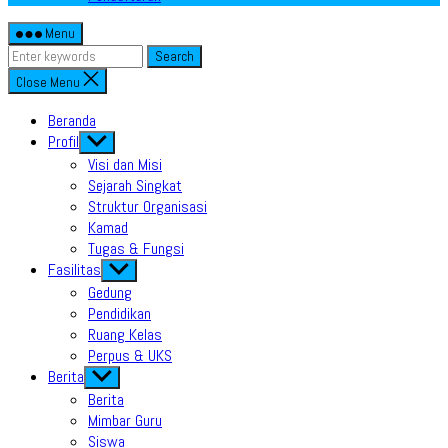
Menu
Search
Close Menu
Beranda
Profil
Show
sub
Visi dan Misi
menu
Sejarah Singkat
Struktur Organisasi
Kamad
Tugas & Fungsi
Fasilitas
Show
sub
Gedung
menu
Pendidikan
Ruang Kelas
Perpus & UKS
Berita
Show
sub
Berita
menu
Mimbar Guru
Siswa