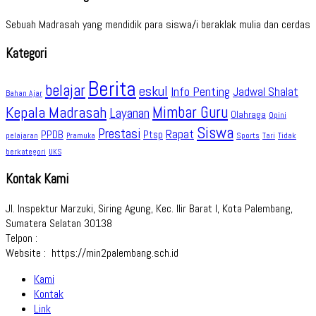
Sebuah Madrasah yang mendidik para siswa/i beraklak mulia dan cerdas
Kategori
Berita
belajar
eskul
Info Penting
Jadwal Shalat
Bahan Ajar
Kepala Madrasah
Mimbar Guru
Layanan
Olahraga
Opini
Siswa
Prestasi
Rapat
PPDB
Ptsp
pelajaran
Sports
Tidak
Pramuka
Tari
berkategori
UKS
Kontak Kami
Jl. Inspektur Marzuki, Siring Agung, Kec. Ilir Barat I, Kota Palembang,
Sumatera Selatan 30138
Telpon :
Website : https://min2palembang.sch.id
Kami
Kontak
Link