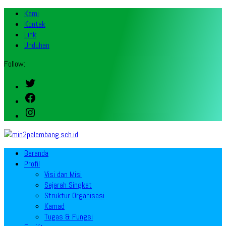
Kami
Kontak
Link
Unduhan
Follow:
Twitter
Facebook
Instagram
Beranda
Profil
Visi dan Misi
Sejarah Singkat
Struktur Organisasi
Kamad
Tugas & Fungsi