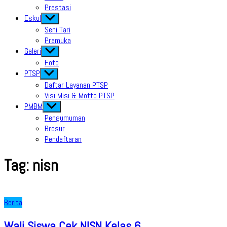
Prestasi
Eskul
Show
sub
Seni Tari
menu
Pramuka
Galeri
Show
sub
Foto
menu
PTSP
Show
sub
Daftar Layanan PTSP
menu
Visi Misi & Motto PTSP
PMBM
Show
sub
Pengumuman
menu
Brosur
Pendaftaran
Tag:
nisn
Berita
Wali Siswa Cek NISN Kelas 6