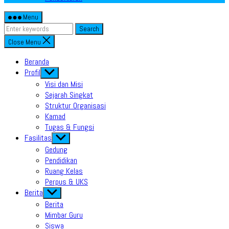
Menu
Search
Close Menu
Beranda
Profil
Show
sub
Visi dan Misi
menu
Sejarah Singkat
Struktur Organisasi
Kamad
Tugas & Fungsi
Fasilitas
Show
sub
Gedung
menu
Pendidikan
Ruang Kelas
Perpus & UKS
Berita
Show
sub
Berita
menu
Mimbar Guru
Siswa