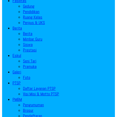
Fasilitas
Gedung
Pendidikan
Ruang Kelas
Perpus & UKS
Berita
Berita
Mimbar Guru
Siswa
Prestasi
Eskul
Seni Tari
Pramuka
Galeri
Foto
PTSP
Daftar Layanan PTSP
Visi Misi & Motto PTSP
PMBM
Pengumuman
Brosur
Pendaftaran