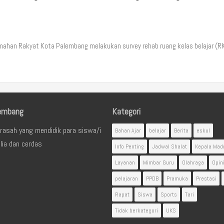
han Rakyat Kota Palembang melakukan survey rehab ruang kelas belajar (R
embang
Kategori
rasah yang mendidik para siswa/i
Bahan Ajar
belajar
Berita
eskul
lia dan cerdas
Info Penting
Jadwal Shalat
Kepala Mad
Layanan
Mimbar Guru
Olahraga
Opin
pelajaran
PPDB
Pramuka
Prestasi
Rapat
Siswa
Sports
Tari
Tidak berkategori
UKS