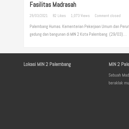
Fasilitas Madrasah
29/03/2021
82
Likes
1,073 Views
Comment closed
Palembang Humas. Kementerian Pekerjaan Umum dan Peruma
gedung dan bangunan di MIN 2 Kota Palembang. (29/03).…
Lokasi MIN 2 Palembang
MIN 2 Pal
Sebuah Mad
beraklak mu