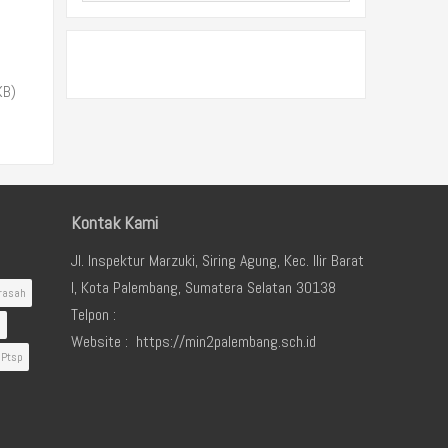
KB)
Kontak Kami
Jl. Inspektur Marzuki, Siring Agung, Kec. Ilir Barat
I, Kota Palembang, Sumatera Selatan 30138
rasah
Telpon :
i
Website : https://min2palembang.sch.id
Ptsp