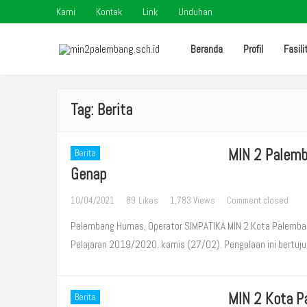
Kami
Kontak
Link
Unduhan
Beranda
Profil
Fasili
Tag:
Berita
MIN 2 Palemb
Berita
Genap
10/04/2021
89
Likes
1,783 Views
Comment closed
Palembang Humas, Operator SIMPATIKA MIN 2 Kota Palemba
Pelajaran 2019/2020. kamis (27/02). Pengolaan ini bertuj
MIN 2 Kota P
Berita