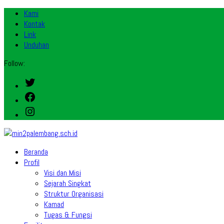
Kami
Kontak
Link
Unduhan
Follow:
Twitter
Facebook
Instagram
Beranda
Profil
Visi dan Misi
Sejarah Singkat
Struktur Organisasi
Kamad
Tugas & Fungsi