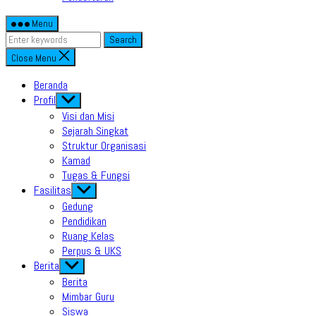
Menu
Search
Close Menu
Beranda
Profil
Show
sub
Visi dan Misi
menu
Sejarah Singkat
Struktur Organisasi
Kamad
Tugas & Fungsi
Fasilitas
Show
sub
Gedung
menu
Pendidikan
Ruang Kelas
Perpus & UKS
Berita
Show
sub
Berita
menu
Mimbar Guru
Siswa