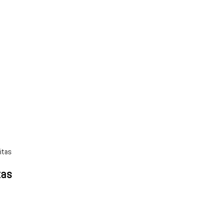
itas
tas