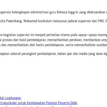
ervisi kelengkapan administrasi guru Bahasa Inggris yang dilaksanakan d
ta Palembang, Wakamad kurikulum menyusun jadwal supervisi dari PNS, PP
 kegiatan supervisi ini menjadi perhatian utama pada upaya–upaya menin
i proses dan hasil pembelajaran, memanfaatkan penilaian, memberikan umpa
dan memanfaatkan alat bantu pembelajaran, serta memanfaatkan sumber–s
nyiapkan seluruh perangkat pembelajaran, bahan ajar dan media yang akan d
duli Lingkungan
trakurikuler untuk Kembangkan Potensi Peserta Didik