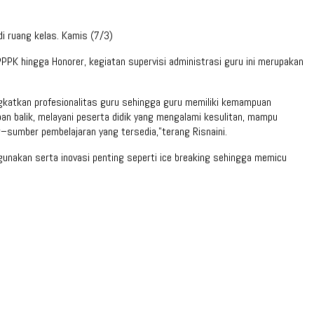
i ruang kelas. Kamis (7/3)
PK hingga Honorer, kegiatan supervisi administrasi guru ini merupakan
gkatkan profesionalitas guru sehingga guru memiliki kemampuan
n balik, melayani peserta didik yang mengalami kesulitan, mampu
umber pembelajaran yang tersedia,”terang Risnaini.
igunakan serta inovasi penting seperti ice breaking sehingga memicu