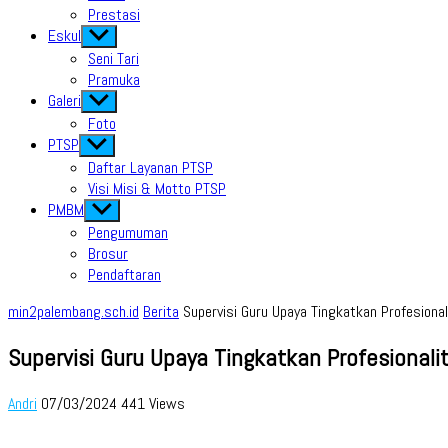
Prestasi
Eskul
Show
sub
Seni Tari
menu
Pramuka
Galeri
Show
sub
Foto
menu
PTSP
Show
sub
Daftar Layanan PTSP
menu
Visi Misi & Motto PTSP
PMBM
Show
sub
Pengumuman
menu
Brosur
Pendaftaran
min2palembang.sch.id
Berita
Supervisi Guru Upaya Tingkatkan Profesional
Supervisi Guru Upaya Tingkatkan Profesionali
Andri
07/03/2024
441 Views