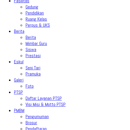
Fasilitas
Gedung
Pendidikan
Ruang Kelas
Perpus & UKS
Berita
Berita
Mimbar Guru
Siswa
Prestasi
Eskul
Seni Tari
Pramuka
Galeri
Foto
PTSP
Daftar Layanan PTSP
Visi Misi & Motto PTSP
PMBM
Pengumuman
Brosur
Pendaftaran