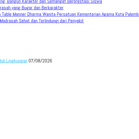
ang, Bangun Karakter dan Semangat Berprestasi Siswa
rasah yang Bugar dan Berkarakter
han Table Manner Dharma Wanita Persatuan Kementerian Agama Kota Palem
adrasah Sehat dan Terlindungi dari Penyakit
duli Lingkungan
07/08/2026