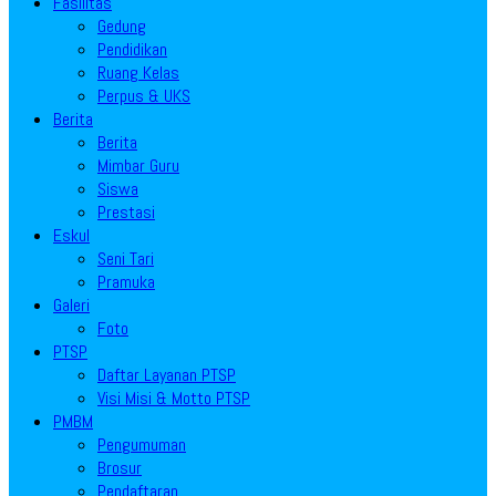
Fasilitas
Gedung
Pendidikan
Ruang Kelas
Perpus & UKS
Berita
Berita
Mimbar Guru
Siswa
Prestasi
Eskul
Seni Tari
Pramuka
Galeri
Foto
PTSP
Daftar Layanan PTSP
Visi Misi & Motto PTSP
PMBM
Pengumuman
Brosur
Pendaftaran