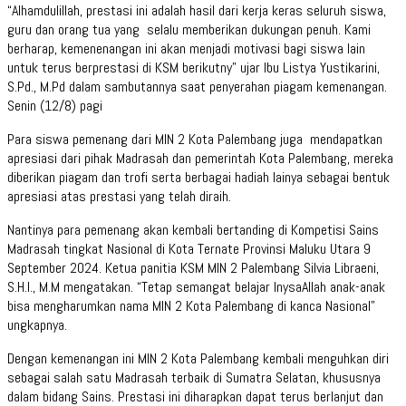
“Alhamdulillah, prestasi ini adalah hasil dari kerja keras seluruh siswa,
guru dan orang tua yang selalu memberikan dukungan penuh. Kami
berharap, kemenenangan ini akan menjadi motivasi bagi siswa lain
untuk terus berprestasi di KSM berikutny” ujar Ibu Listya Yustikarini,
S.Pd., M.Pd dalam sambutannya saat penyerahan piagam kemenangan.
Senin (12/8) pagi
Para siswa pemenang dari MIN 2 Kota Palembang juga mendapatkan
apresiasi dari pihak Madrasah dan pemerintah Kota Palembang, mereka
diberikan piagam dan trofi serta berbagai hadiah lainya sebagai bentuk
apresiasi atas prestasi yang telah diraih.
Nantinya para pemenang akan kembali bertanding di Kompetisi Sains
Madrasah tingkat Nasional di Kota Ternate Provinsi Maluku Utara 9
September 2024. Ketua panitia KSM MIN 2 Palembang Silvia Libraeni,
S.H.I., M.M mengatakan. “Tetap semangat belajar InysaAllah anak-anak
bisa mengharumkan nama MIN 2 Kota Palembang di kanca Nasional”
ungkapnya.
Dengan kemenangan ini MIN 2 Kota Palembang kembali menguhkan diri
sebagai salah satu Madrasah terbaik di Sumatra Selatan, khususnya
dalam bidang Sains. Prestasi ini diharapkan dapat terus berlanjut dan