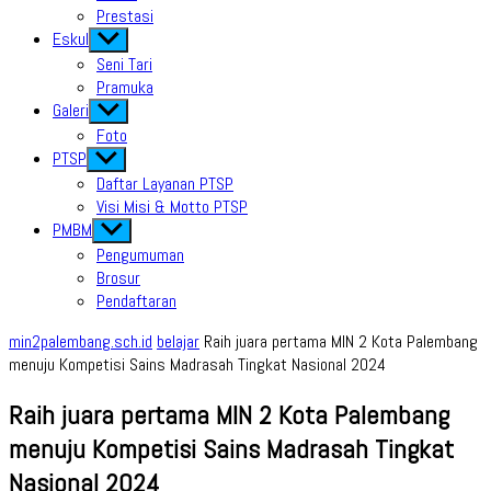
Prestasi
Eskul
Show
sub
Seni Tari
menu
Pramuka
Galeri
Show
sub
Foto
menu
PTSP
Show
sub
Daftar Layanan PTSP
menu
Visi Misi & Motto PTSP
PMBM
Show
sub
Pengumuman
menu
Brosur
Pendaftaran
min2palembang.sch.id
belajar
Raih juara pertama MIN 2 Kota Palembang
menuju Kompetisi Sains Madrasah Tingkat Nasional 2024
Raih juara pertama MIN 2 Kota Palembang
menuju Kompetisi Sains Madrasah Tingkat
Nasional 2024