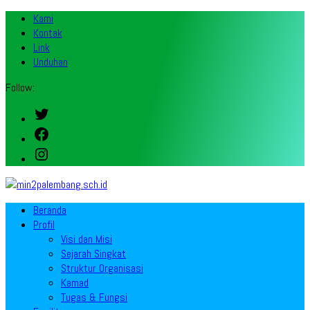
Kami
Kontak
Link
Unduhan
Follow:
Twitter
Facebook
Instagram
Beranda
Profil
Visi dan Misi
Sejarah Singkat
Struktur Organisasi
Kamad
Tugas & Fungsi