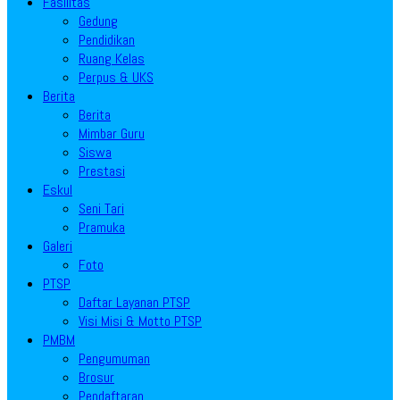
Fasilitas
Gedung
Pendidikan
Ruang Kelas
Perpus & UKS
Berita
Berita
Mimbar Guru
Siswa
Prestasi
Eskul
Seni Tari
Pramuka
Galeri
Foto
PTSP
Daftar Layanan PTSP
Visi Misi & Motto PTSP
PMBM
Pengumuman
Brosur
Pendaftaran