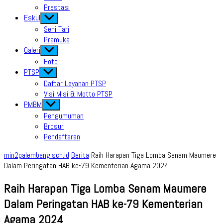
Prestasi
Eskul
Show
sub
Seni Tari
menu
Pramuka
Galeri
Show
sub
Foto
menu
PTSP
Show
sub
Daftar Layanan PTSP
menu
Visi Misi & Motto PTSP
PMBM
Show
sub
Pengumuman
menu
Brosur
Pendaftaran
min2palembang.sch.id
Berita
Raih Harapan Tiga Lomba Senam Maumere
Dalam Peringatan HAB ke-79 Kementerian Agama 2024
Raih Harapan Tiga Lomba Senam Maumere
Dalam Peringatan HAB ke-79 Kementerian
Agama 2024