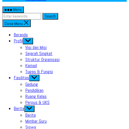
Menu
Search
Close Menu
Beranda
Profil
Show
sub
Visi dan Misi
menu
Sejarah Singkat
Struktur Organisasi
Kamad
Tugas & Fungsi
Fasilitas
Show
sub
Gedung
menu
Pendidikan
Ruang Kelas
Perpus & UKS
Berita
Show
sub
Berita
menu
Mimbar Guru
Siswa