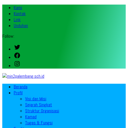
Kami
Kontak
Link
Unduhan
Follow:
Twitter
Facebook
Instagram
Beranda
Profil
Visi dan Misi
Sejarah Singkat
Struktur Organisasi
Kamad
Tugas & Fungsi