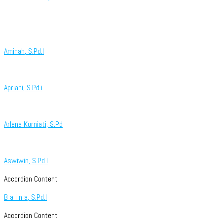
Aminah, S.Pd.I
Apriani, S.Pd.i
Arlena Kurniati, S.Pd
Aswiwin, S.Pd.I
Accordion Content
B a i n a, S.Pd.I
Accordion Content