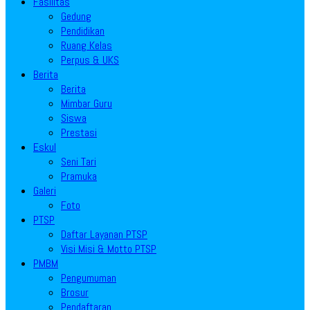
Fasilitas
Gedung
Pendidikan
Ruang Kelas
Perpus & UKS
Berita
Berita
Mimbar Guru
Siswa
Prestasi
Eskul
Seni Tari
Pramuka
Galeri
Foto
PTSP
Daftar Layanan PTSP
Visi Misi & Motto PTSP
PMBM
Pengumuman
Brosur
Pendaftaran