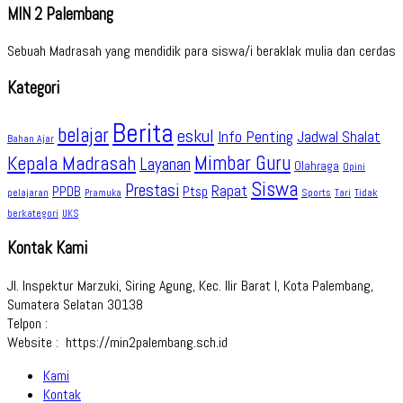
MIN 2 Palembang
Sebuah Madrasah yang mendidik para siswa/i beraklak mulia dan cerdas
Kategori
Berita
belajar
eskul
Info Penting
Jadwal Shalat
Bahan Ajar
Kepala Madrasah
Mimbar Guru
Layanan
Olahraga
Opini
Siswa
Prestasi
Rapat
PPDB
Ptsp
pelajaran
Sports
Tidak
Pramuka
Tari
berkategori
UKS
Kontak Kami
Jl. Inspektur Marzuki, Siring Agung, Kec. Ilir Barat I, Kota Palembang,
Sumatera Selatan 30138
Telpon :
Website : https://min2palembang.sch.id
Kami
Kontak