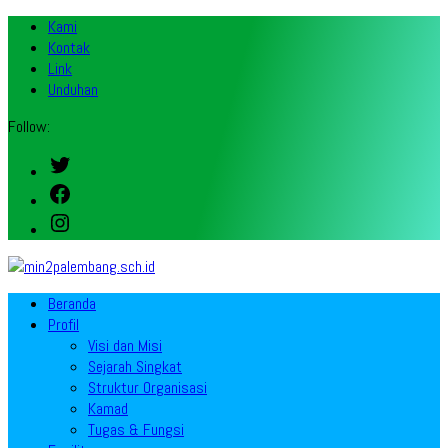
Kami
Kontak
Link
Unduhan
Follow:
Twitter
Facebook
Instagram
Beranda
Profil
Visi dan Misi
Sejarah Singkat
Struktur Organisasi
Kamad
Tugas & Fungsi