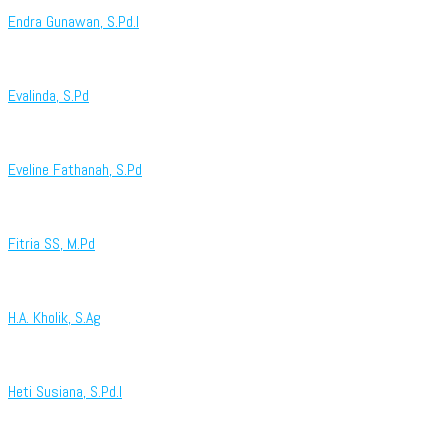
Endra Gunawan, S.Pd.I
Evalinda, S.Pd
Eveline Fathanah, S.Pd
Fitria SS, M.Pd
H.A. Kholik, S.Ag
Heti Susiana, S.Pd.I