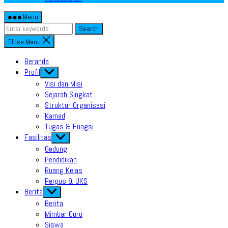
Menu
Search
Close Menu
Beranda
Profil
Show
sub
Visi dan Misi
menu
Sejarah Singkat
Struktur Organisasi
Kamad
Tugas & Fungsi
Fasilitas
Show
sub
Gedung
menu
Pendidikan
Ruang Kelas
Perpus & UKS
Berita
Show
sub
Berita
menu
Mimbar Guru
Siswa