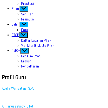
Prestasi
Eskul
Show
sub
Seni Tari
menu
Pramuka
Galeri
Show
sub
Foto
menu
PTSP
Show
sub
Daftar Layanan PTSP
menu
Visi Misi & Motto PTSP
PMBM
Show
sub
Pengumuman
menu
Brosur
Pendaftaran
Profil Guru
Adelia Wansateja, S.Pd
Al-Fairussabady, S.Pd