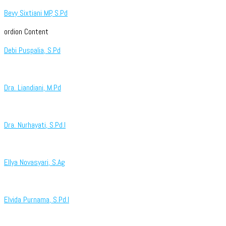
Bevy Sixtiani MP, S.Pd
ordion Content
Debi Puspalia, S.Pd
Dra. Liandiani, M.Pd
Dra. Nurhayati, S.Pd.I
Ellya Novasyari, S.Ag
Elvida Purnama, S.Pd.I