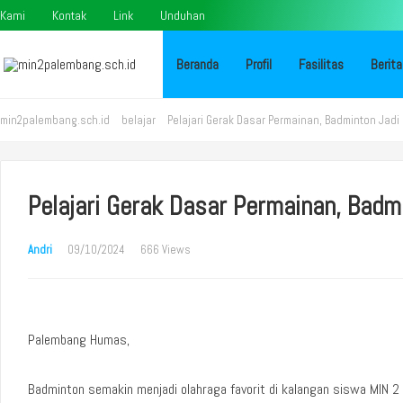
Kami
Kontak
Link
Unduhan
Beranda
Profil
Fasilitas
Berita
min2palembang.sch.id
belajar
Pelajari Gerak Dasar Permainan, Badminton Jadi
Pelajari Gerak Dasar Permainan, Badm
Andri
09/10/2024
666 Views
Palembang Humas,
Badminton semakin menjadi olahraga favorit di kalangan siswa MIN 