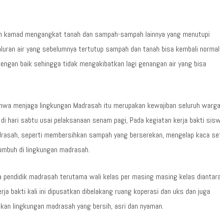
n kamad mengangkat tanah dan sampah-sampah lainnya yang menutupi
aluran air yang sebelumnya tertutup sampah dan tanah bisa kembali normal
dengan baik sehingga tidak mengakibatkan lagi genangan air yang bisa
hwa menjaga lingkungan Madrasah itu merupakan kewajiban seluruh warg
di hari sabtu usai pelaksanaan senam pagi, Pada kegiatan kerja bakti sis
drasah, seperti membersihkan sampah yang berserekan, mengelap kaca se
umbuh di lingkungan madrasah.
a pendidik madrasah terutama wali kelas per masing masing kelas diantar
rja bakti kali ini dipusatkan dibelakang ruang koperasi dan uks dan juga
an lingkungan madrasah yang bersih, asri dan nyaman.