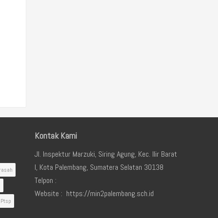
Kontak Kami
Jl. Inspektur Marzuki, Siring Agung, Kec. Ilir Barat
I, Kota Palembang, Sumatera Selatan 30138
rasah
Telpon :
i
Website : https://min2palembang.sch.id
Ptsp