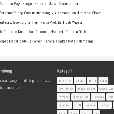
-Qur’an Pagi, Bangun Karakter Qurani Peserta Didik
b Bersama Ruang Guru untuk Mengukur Kemampuan Numerasi Siswa
tasi E-Book Digital Fiqih Karya Prof. Dr. Indah Wigati
ah, Pastikan Keabsahan Dokumen Akademik Peserta Didik
Empat Medali pada Kejuaraan Renang Tingkat Kota Palembang
embang
Kategori
rasah yang mendidik para siswa/i
Bahan Ajar
belajar
Berita
eskul
lia dan cerdas
Info Penting
Jadwal Shalat
Kepala Mad
Layanan
Mimbar Guru
Olahraga
Opin
pelajaran
PPDB
Pramuka
Prestasi
Rapat
Siswa
Sports
Tari