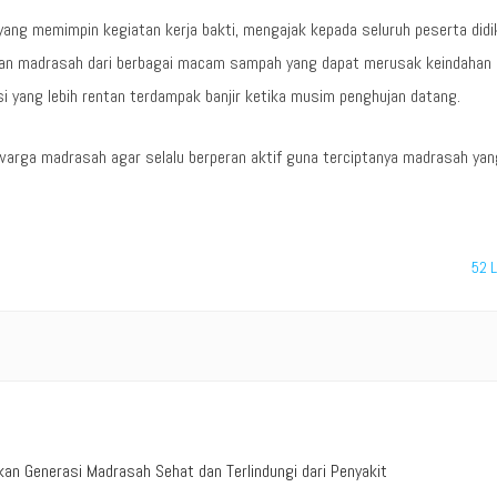
yang memimpin kegiatan kerja bakti, mengajak kepada seluruh peserta didi
ngan madrasah dari berbagai macam sampah yang dapat merusak keindahan
i yang lebih rentan terdampak banjir ketika musim penghujan datang.
h warga madrasah agar selalu berperan aktif guna terciptanya madrasah yan
52
L
n Generasi Madrasah Sehat dan Terlindungi dari Penyakit