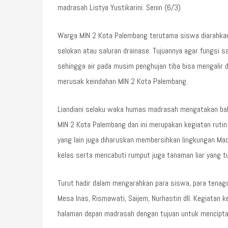
madrasah Listya Yustikarini. Senin (6/3)
Warga MIN 2 Kota Palembang terutama siswa diarahka
selokan atau saluran drainase. Tujuannya agar fungsi s
sehingga air pada musim penghujan tiba bisa mengalir 
merusak keindahan MIN 2 Kota Palembang.
Liandiani selaku waka humas madrasah mengatakan ba
MIN 2 Kota Palembang dan ini merupakan kegiatan rutin 
yang lain juga diharuskan membersihkan lingkungan Ma
kelas serta mencabuti rumput juga tanaman liar yang t
Turut hadir dalam mengarahkan para siswa, para tenag
Mesa Inas, Rismawati, Saijem, Nurhastin dll. Kegiatan ke
halaman depan madrasah dengan tujuan untuk menciptak