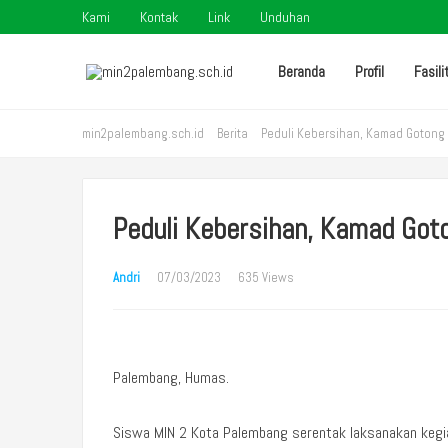
Kami
Kontak
Link
Unduhan
Beranda
Profil
Fasili
min2palembang.sch.id
Berita
Peduli Kebersihan, Kamad Gotong
Peduli Kebersihan, Kamad Got
Andri
07/03/2023
635 Views
Palembang, Humas.
Siswa MIN 2 Kota Palembang serentak laksanakan kegia