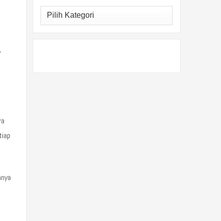
Kategori
,
a
wa
tiap
anya