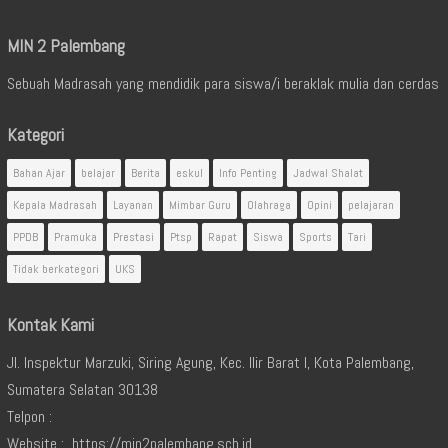
MIN 2 Palembang
Sebuah Madrasah yang mendidik para siswa/i beraklak mulia dan cerdas
Kategori
Bahan Ajar
belajar
Berita
eskul
Info Penting
Jadwal Shalat
Kepala Madrasah
Layanan
Mimbar Guru
Olahraga
Opini
pelajaran
PPDB
Pramuka
Prestasi
Ptsp
Rapat
Siswa
Sports
Tari
Tidak berkategori
UKS
Kontak Kami
Jl. Inspektur Marzuki, Siring Agung, Kec. Ilir Barat I, Kota Palembang,
Sumatera Selatan 30138
Telpon :
Website : https://min2palembang.sch.id