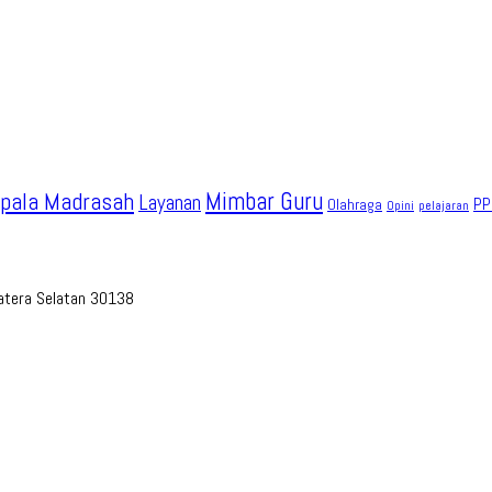
pala Madrasah
Mimbar Guru
Layanan
PP
Olahraga
Opini
pelajaran
umatera Selatan 30138