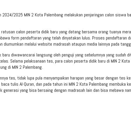
n 2024/2025 MIN 2 Kota Palembang melakukan penjaringan calon siswa baru 
ratusan calon peserta didik baru yang datang bersama orang tuanya mera
bawa form pendaftaran yang telah dinyatakan lulus. Proses pendaftaran d
akan diumumkan melalui website madrasah ataupun media lainnya pada tangga
idik baru diwawancarai langsung oleh penguji yang sebelumnya yang sudah 
 kelas. Selama pelaksanaan tes, para calon peserta didik baru di MIN 2 Ko
ung di MIN 2 Palembang.
nya tes, tidak lupa pula menyampaikan harapan yang besar dengan tes kesiap
ca tulis Al-Quran, dan pada tahun ini MIN 2 Kota Palembang membuka kela
tak generasi yang bisa bersaing dengan madrasah lain dan bisa mebawa na