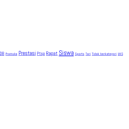
Siswa
Prestasi
Rapat
DB
Ptsp
Sports
Tidak berkategori
Pramuka
Tari
UKS