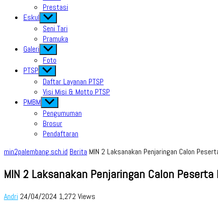
Prestasi
Eskul
Show
sub
Seni Tari
menu
Pramuka
Galeri
Show
sub
Foto
menu
PTSP
Show
sub
Daftar Layanan PTSP
menu
Visi Misi & Motto PTSP
PMBM
Show
sub
Pengumuman
menu
Brosur
Pendaftaran
min2palembang.sch.id
Berita
MIN 2 Laksanakan Penjaringan Calon Peserta 
MIN 2 Laksanakan Penjaringan Calon Peserta D
Andri
24/04/2024
1,272 Views