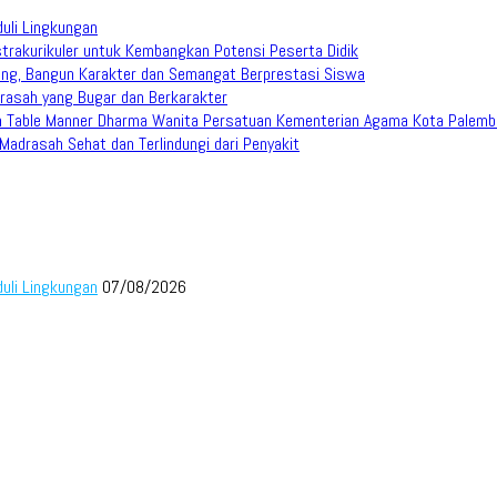
duli Lingkungan
trakurikuler untuk Kembangkan Potensi Peserta Didik
ang, Bangun Karakter dan Semangat Berprestasi Siswa
rasah yang Bugar dan Berkarakter
han Table Manner Dharma Wanita Persatuan Kementerian Agama Kota Palem
adrasah Sehat dan Terlindungi dari Penyakit
duli Lingkungan
07/08/2026