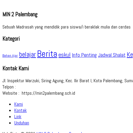
MIN 2 Palembang
Sebuah Madrasah yang mendidik para siswa/i beraklak mulia dan cerdas
Kategori
Berita
belajar
Ke
eskul
Info Penting
Jadwal Shalat
Bahan Ajar
Kontak Kami
Jl. Inspektur Marzuki, Siring Agung, Kec. Ilir Barat I, Kota Palembang, S
Telpon :
Website : https://min2palembang.sch.id
Kami
Kontak
Link
Unduhan