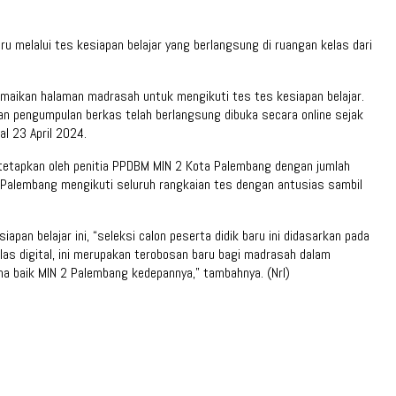
melalui tes kesiapan belajar yang berlangsung di ruangan kelas dari
maikan halaman madrasah untuk mengikuti tes tes kesiapan belajar.
an pengumpulan berkas telah berlangsung dibuka secara online sejak
l 23 April 2024.
ditetapkan oleh penitia PPDBM MIN 2 Kota Palembang dengan jumlah
ta Palembang mengikuti seluruh rangkaian tes dengan antusias sambil
an belajar ini, “seleksi calon peserta didik baru ini didasarkan pada
s digital, ini merupakan terobosan baru bagi madrasah dalam
ma baik MIN 2 Palembang kedepannya,” tambahnya. (Nrl)