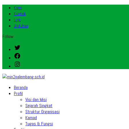
Kami
Kontak
Link
Unduhan
Follow:
Twitter
Facebook
Instagram
Beranda
Profil
Visi dan Misi
Sejarah Singkat
Struktur Organisasi
Kamad
Tugas & Fungsi