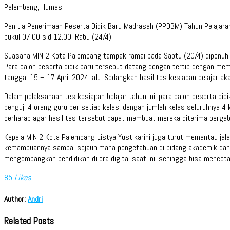
Palembang, Humas.
Panitia Penerimaan Peserta Didik Baru Madrasah (PPDBM) Tahun Pelajara
pukul 07.00 s.d 12.00. Rabu (24/4)
Suasana MIN 2 Kota Palembang tampak ramai pada Sabtu (20/4) dipenuhi 
Para calon peserta didik baru tersebut datang dengan tertib dengan mem
tanggal 15 – 17 April 2024 lalu. Sedangkan hasil tes kesiapan belajar 
Dalam pelaksanaan tes kesiapan belajar tahun ini, para calon peserta d
penguji 4 orang guru per setiap kelas, dengan jumlah kelas seluruhnya 4
berharap agar hasil tes tersebut dapat membuat mereka diterima bergab
Kepala MIN 2 Kota Palembang Listya Yustikarini juga turut memantau jalan
kemampuannya sampai sejauh mana pengetahuan di bidang akademik dan ba
mengembangkan pendidikan di era digital saat ini, sehingga bisa mence
85
Likes
Author:
Andri
Related Posts