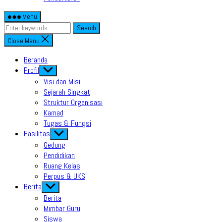
Menu
Search
Close Menu
Beranda
Profil
Show
sub
Visi dan Misi
menu
Sejarah Singkat
Struktur Organisasi
Kamad
Tugas & Fungsi
Fasilitas
Show
sub
Gedung
menu
Pendidikan
Ruang Kelas
Perpus & UKS
Berita
Show
sub
Berita
menu
Mimbar Guru
Siswa