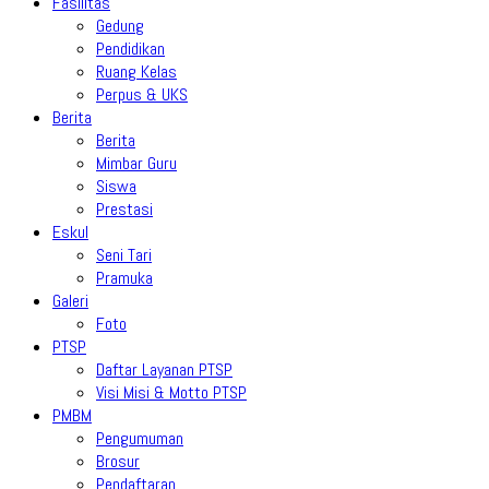
Fasilitas
Gedung
Pendidikan
Ruang Kelas
Perpus & UKS
Berita
Berita
Mimbar Guru
Siswa
Prestasi
Eskul
Seni Tari
Pramuka
Galeri
Foto
PTSP
Daftar Layanan PTSP
Visi Misi & Motto PTSP
PMBM
Pengumuman
Brosur
Pendaftaran