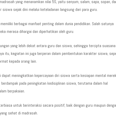
madrasah yang menanamkan nilai 5S, yaitu senyum, salam, sapa, sopan, da
er siswa sejak dini melalui keteladanan langsung dari para guru.
memiliki berbagai manfaat penting dalam dunia pendidikan. Salah satunya
eka merasa dihargai dan diperhatikan oleh guru.
ungan yang lebih dekat antara guru dan siswa, sehingga tercipta suasana
nya itu, kegiatan ini juga berperan dalam pembentukan karakter siswa, sepe
rmat kepada orang lain.
rbukti dapat meningkatkan kepercayaan diri siswa serta kesiapan mental mere
ga berdampak pada peningkatan kedisiplinan siswa, terutama dalam hal
lam berpakaian.
terbiasa untuk berinteraksi secara positif, baik dengan guru maupun deng
yang sehat di madrasah.