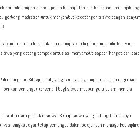
pak berbeda dengan nuansa penuh kehangatan dan kebersamaan. Sejak pag
 pintu gerbang madrasah untuk menyambut kedatangan siswa dengan senyum
26.
yata komitmen madrasah dalam menciptakan lingkungan pendidikan yang
ara siswa yang datang tampak antusias, menyambut sapaan hangat dari para
alembang, Ibu Siti Ajnaimah, yang secara langsung ikut berdiri di gerbang
mberikan semangat tersendiri bagi siswa maupun guru dalam memulai
 positif antara guru dan siswa. Setiap siswa yang datang tidak hanya
ivasi singkat agar tetap semangat dalam belajar dan menjaga kedisiplina