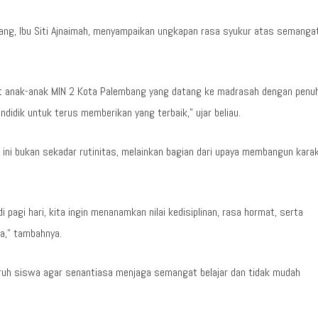
ang, Ibu Siti Ajnaimah, menyampaikan ungkapan rasa syukur atas semanga
gat anak-anak MIN 2 Kota Palembang yang datang ke madrasah dengan penu
endidik untuk terus memberikan yang terbaik,” ujar beliau.
ni bukan sekadar rutinitas, melainkan bagian dari upaya membangun kara
pagi hari, kita ingin menanamkan nilai kedisiplinan, rasa hormat, serta
a,” tambahnya.
uruh siswa agar senantiasa menjaga semangat belajar dan tidak mudah