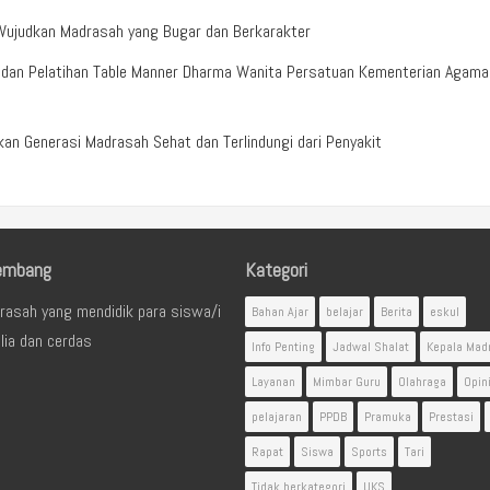
Wujudkan Madrasah yang Bugar dan Berkarakter
n dan Pelatihan Table Manner Dharma Wanita Persatuan Kementerian Agama
n Generasi Madrasah Sehat dan Terlindungi dari Penyakit
embang
Kategori
rasah yang mendidik para siswa/i
Bahan Ajar
belajar
Berita
eskul
lia dan cerdas
Info Penting
Jadwal Shalat
Kepala Mad
Layanan
Mimbar Guru
Olahraga
Opin
pelajaran
PPDB
Pramuka
Prestasi
Rapat
Siswa
Sports
Tari
Tidak berkategori
UKS