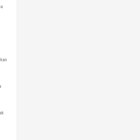
sa
h
nkan
a
ak