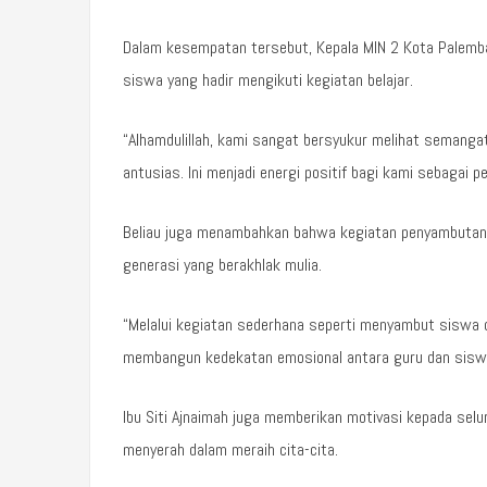
Dalam kesempatan tersebut, Kepala MIN 2 Kota Palemb
siswa yang hadir mengikuti kegiatan belajar.
“Alhamdulillah, kami sangat bersyukur melihat seman
antusias. Ini menjadi energi positif bagi kami sebagai p
Beliau juga menambahkan bahwa kegiatan penyambutan i
generasi yang berakhlak mulia.
“Melalui kegiatan sederhana seperti menyambut siswa di 
membangun kedekatan emosional antara guru dan sisw
Ibu Siti Ajnaimah juga memberikan motivasi kepada sel
menyerah dalam meraih cita-cita.