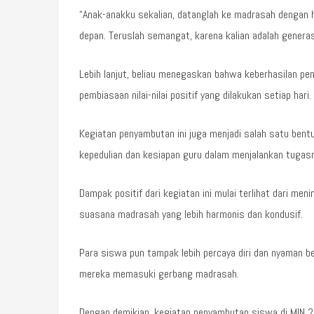
“Anak-anakku sekalian, datanglah ke madrasah dengan h
depan. Teruslah semangat, karena kalian adalah gener
Lebih lanjut, beliau menegaskan bahwa keberhasilan pend
pembiasaan nilai-nilai positif yang dilakukan setiap hari.
Kegiatan penyambutan ini juga menjadi salah satu ben
kepedulian dan kesiapan guru dalam menjalankan tugas
Dampak positif dari kegiatan ini mulai terlihat dari m
suasana madrasah yang lebih harmonis dan kondusif.
Para siswa pun tampak lebih percaya diri dan nyaman b
mereka memasuki gerbang madrasah.
Dengan demikian, kegiatan penyambutan siswa di MIN 2 K