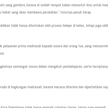
ati yang gembira, karena di sinilah tempat kalian menuntut ilmu untuk ma
asi hebat yang akan membawa perubahan,” tuturnya penuh harap.
idikan tidak hanya ditentukan oleh proses belajar di kelas, tetapi juga ole
tuk pelayanan prima madrasah kepada siswa dan orang tua, yang mencermi
nya.
eningkatnya semangat siswa dalam mengikuti pembelajaran, serta terciptany
erada di lingkungan madrasah, karena merasa diterima dan diperhatikan sej
ota Palembang tidak hanya menjadi rutinitas harian, tetapi juga menjadi