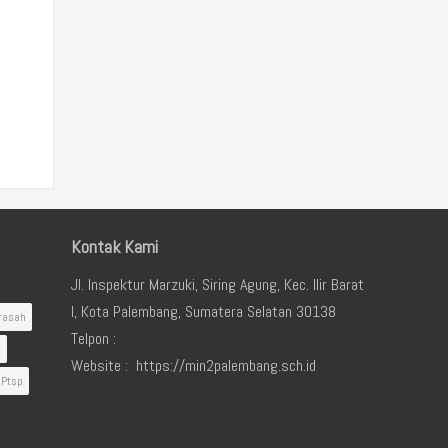
Kontak Kami
Jl. Inspektur Marzuki, Siring Agung, Kec. Ilir Barat
I, Kota Palembang, Sumatera Selatan 30138
rasah
Telpon :
i
Website : https://min2palembang.sch.id
Ptsp