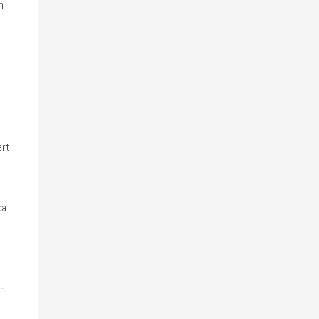
n
rti
ka
an