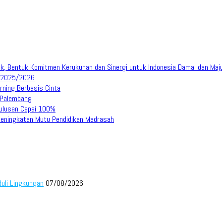
, Bentuk Komitmen Kerukunan dan Sinergi untuk Indonesia Damai dan Maj
u 2025/2026
rning Berbasis Cinta
 Palembang
lulusan Capai 100%
eningkatan Mutu Pendidikan Madrasah
duli Lingkungan
07/08/2026