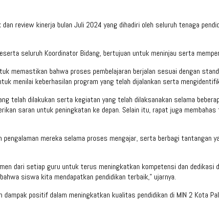
dan review kinerja bulan Juli 2024 yang dihadiri oleh seluruh tenaga pend
 beserta seluruh Koordinator Bidang, bertujuan untuk meninjau serta memper
untuk memastikan bahwa proses pembelajaran berjalan sesuai dengan stand
ntuk menilai keberhasilan program yang telah dijalankan serta mengidentif
yang telah dilakukan serta kegiatan yang telah dilaksanakan selama beber
ikan saran untuk peningkatan ke depan. Selain itu, rapat juga membahas 
 pengalaman mereka selama proses mengajar, serta berbagi tantangan yang
tmen dari setiap guru untuk terus meningkatkan kompetensi dan dedikasi d
bahwa siswa kita mendapatkan pendidikan terbaik,” ujarnya.
ikan dampak positif dalam meningkatkan kualitas pendidikan di MIN 2 Kot