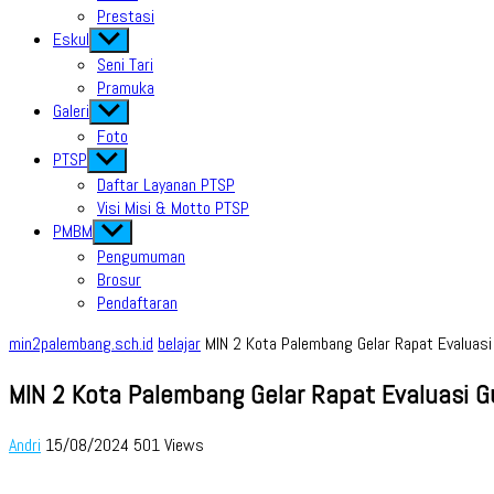
Prestasi
Eskul
Show
sub
Seni Tari
menu
Pramuka
Galeri
Show
sub
Foto
menu
PTSP
Show
sub
Daftar Layanan PTSP
menu
Visi Misi & Motto PTSP
PMBM
Show
sub
Pengumuman
menu
Brosur
Pendaftaran
min2palembang.sch.id
belajar
MIN 2 Kota Palembang Gelar Rapat Evaluasi
MIN 2 Kota Palembang Gelar Rapat Evaluasi G
Andri
15/08/2024
501 Views