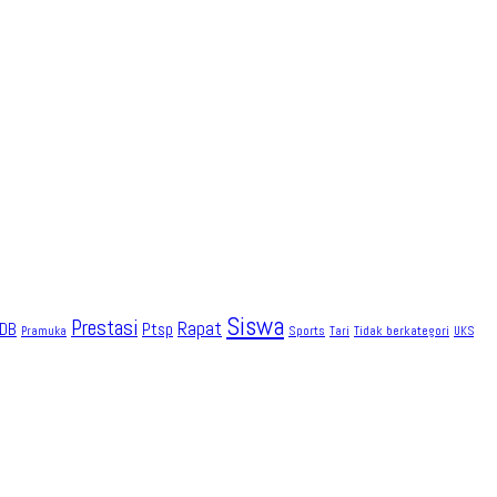
Siswa
Prestasi
Rapat
DB
Ptsp
Sports
Tidak berkategori
Pramuka
Tari
UKS