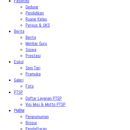
Fasilitas
Gedung
Pendidikan
Ruang Kelas
Perpus & UKS
Berita
Berita
Mimbar Guru
Siswa
Prestasi
Eskul
Seni Tari
Pramuka
Galeri
Foto
PTSP
Daftar Layanan PTSP
Visi Misi & Motto PTSP
PMBM
Pengumuman
Brosur
Pendaftaran