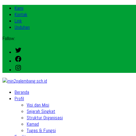
Kami
Kontak
Link
Unduhan
Follow:
Twitter
Facebook
Instagram
Beranda
Profil
Visi dan Misi
Sejarah Singkat
Struktur Organisasi
Kamad
Tugas & Fungsi