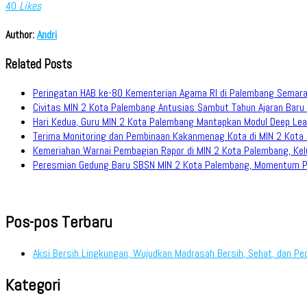
40
Likes
Author:
Andri
Related Posts
Peringatan HAB ke-80 Kementerian Agama RI di Palembang Semarak
Civitas MIN 2 Kota Palembang Antusias Sambut Tahun Ajaran Bar
Hari Kedua, Guru MIN 2 Kota Palembang Mantapkan Modul Deep Lea
Terima Monitoring dan Pembinaan Kakanmenag Kota di MIN 2 Kota
Kemeriahan Warnai Pembagian Rapor di MIN 2 Kota Palembang, Ke
Peresmian Gedung Baru SBSN MIN 2 Kota Palembang, Momentum P
Pos-pos Terbaru
Aksi Bersih Lingkungan, Wujudkan Madrasah Bersih, Sehat, dan Pe
Kategori