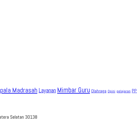
pala Madrasah
Mimbar Guru
Layanan
PP
Olahraga
Opini
pelajaran
umatera Selatan 30138