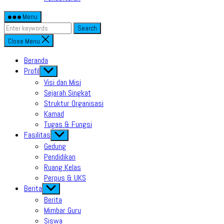
Menu
Search
Close Menu
Beranda
Profil
Show
sub
Visi dan Misi
menu
Sejarah Singkat
Struktur Organisasi
Kamad
Tugas & Fungsi
Fasilitas
Show
sub
Gedung
menu
Pendidikan
Ruang Kelas
Perpus & UKS
Berita
Show
sub
Berita
menu
Mimbar Guru
Siswa