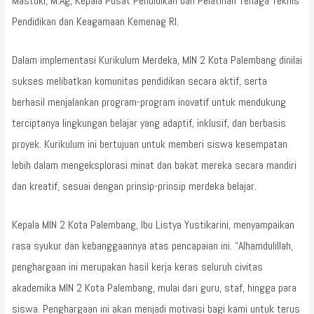
Mastuki, M.Ag, Kepala Pusat Pendidikan dan Pelatihan Tenaga Teknis
Pendidikan dan Keagamaan Kemenag RI.
Dalam implementasi Kurikulum Merdeka, MIN 2 Kota Palembang dinilai
sukses melibatkan komunitas pendidikan secara aktif, serta
berhasil menjalankan program-program inovatif untuk mendukung
terciptanya lingkungan belajar yang adaptif, inklusif, dan berbasis
proyek. Kurikulum ini bertujuan untuk memberi siswa kesempatan
lebih dalam mengeksplorasi minat dan bakat mereka secara mandiri
dan kreatif, sesuai dengan prinsip-prinsip merdeka belajar.
Kepala MIN 2 Kota Palembang, Ibu Listya Yustikarini, menyampaikan
rasa syukur dan kebanggaannya atas pencapaian ini. “Alhamdulillah,
penghargaan ini merupakan hasil kerja keras seluruh civitas
akademika MIN 2 Kota Palembang, mulai dari guru, staf, hingga para
siswa. Penghargaan ini akan menjadi motivasi bagi kami untuk terus