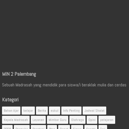
MIN 2 Palembang
Sebuah Madrasah yang mendidik para siswa/i beraklak mulia dan cerdas
Kategori
Bahan Ajar
belajar
Berita
eskul
Info Penting
Jadwal Shalat
Kepala Madrasah
Layanan
Mimbar Guru
Olahraga
Opini
pelajaran
PPDB
Pramuka
Prestasi
Ptsp
Rapat
Siswa
Sports
Tari