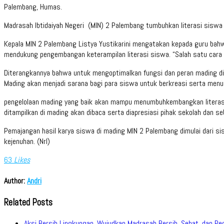
Palembang, Humas.
Madrasah Ibtidaiyah Negeri (MIN) 2 Palembang tumbuhkan literasi siswa 
Kepala MIN 2 Palembang Listya Yustikarini mengatakan kepada guru bah
mendukung pengembangan keterampilan literasi siswa. “Salah satu cara 
Diterangkannya bahwa untuk mengoptimalkan fungsi dan peran mading di
Mading akan menjadi sarana bagi para siswa untuk berkreasi serta menua
pengelolaan mading yang baik akan mampu menumbuhkembangkan literasi 
ditampilkan di mading akan dibaca serta diapresiasi pihak sekolah dan se
Pemajangan hasil karya siswa di mading MIN 2 Palembang dimulai dari sis
kejenuhan. (Nrl)
63
Likes
Author:
Andri
Related Posts
Aksi Bersih Lingkungan, Wujudkan Madrasah Bersih, Sehat, dan Pe