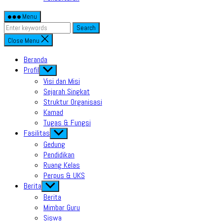
Menu
Search
Close Menu
Beranda
Profil
Show
sub
Visi dan Misi
menu
Sejarah Singkat
Struktur Organisasi
Kamad
Tugas & Fungsi
Fasilitas
Show
sub
Gedung
menu
Pendidikan
Ruang Kelas
Perpus & UKS
Berita
Show
sub
Berita
menu
Mimbar Guru
Siswa