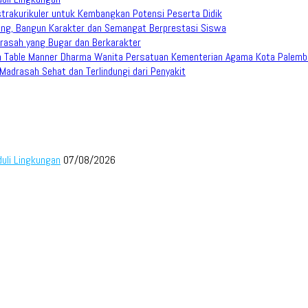
trakurikuler untuk Kembangkan Potensi Peserta Didik
ang, Bangun Karakter dan Semangat Berprestasi Siswa
rasah yang Bugar dan Berkarakter
han Table Manner Dharma Wanita Persatuan Kementerian Agama Kota Palem
adrasah Sehat dan Terlindungi dari Penyakit
duli Lingkungan
07/08/2026