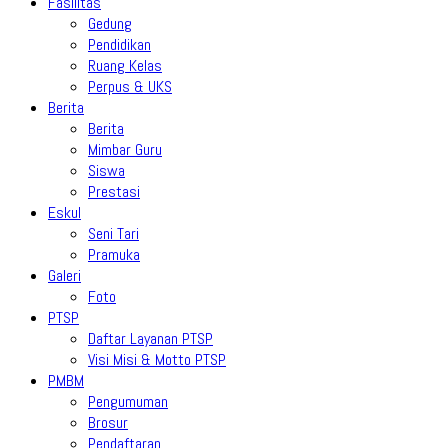
Fasilitas
Gedung
Pendidikan
Ruang Kelas
Perpus & UKS
Berita
Berita
Mimbar Guru
Siswa
Prestasi
Eskul
Seni Tari
Pramuka
Galeri
Foto
PTSP
Daftar Layanan PTSP
Visi Misi & Motto PTSP
PMBM
Pengumuman
Brosur
Pendaftaran