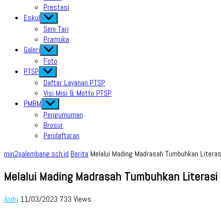
Prestasi
Eskul
Show
sub
Seni Tari
menu
Pramuka
Galeri
Show
sub
Foto
menu
PTSP
Show
sub
Daftar Layanan PTSP
menu
Visi Misi & Motto PTSP
PMBM
Show
sub
Pengumuman
menu
Brosur
Pendaftaran
min2palembang.sch.id
Berita
Melalui Mading Madrasah Tumbuhkan Literas
Melalui Mading Madrasah Tumbuhkan Literasi
Andri
11/03/2023
733 Views