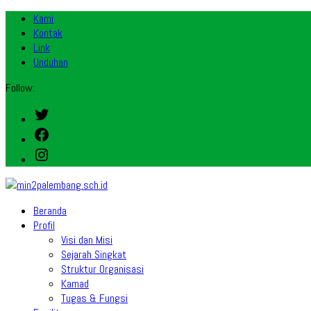
Kami
Kontak
Link
Unduhan
Follow:
Twitter
Facebook
Instagram
Beranda
Profil
Visi dan Misi
Sejarah Singkat
Struktur Organisasi
Kamad
Tugas & Fungsi