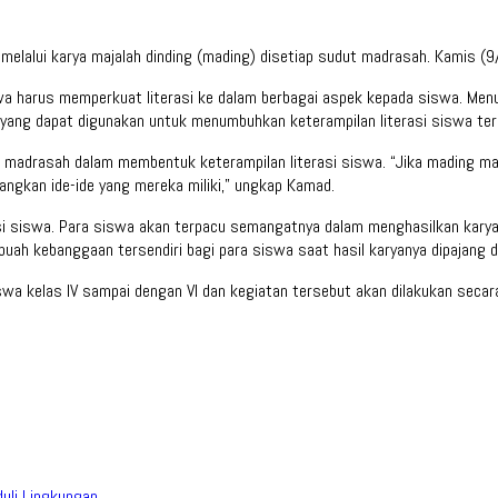
melalui karya majalah dinding (mading) disetiap sudut madrasah. Kamis (9
wa harus memperkuat literasi ke dalam berbagai aspek kepada siswa. Menu
yang dapat digunakan untuk menumbuhkan keterampilan literasi siswa ters
 madrasah dalam membentuk keterampilan literasi siswa. “Jika mading mam
ngkan ide-ide yang mereka miliki,” ungkap Kamad.
siswa. Para siswa akan terpacu semangatnya dalam menghasilkan karya, b
buah kebanggaan tersendiri bagi para siswa saat hasil karyanya dipajang da
wa kelas IV sampai dengan VI dan kegiatan tersebut akan dilakukan secara
duli Lingkungan