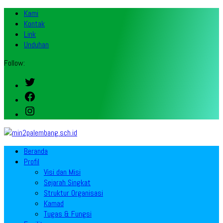
Kami
Kontak
Link
Unduhan
Follow:
Twitter
Facebook
Instagram
Beranda
Profil
Visi dan Misi
Sejarah Singkat
Struktur Organisasi
Kamad
Tugas & Fungsi