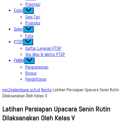
Prestasi
Eskul
Show
sub
Seni Tari
menu
Pramuka
Galeri
Show
sub
Foto
menu
PTSP
Show
sub
Daftar Layanan PTSP
menu
Visi Misi & Motto PTSP
PMBM
Show
sub
Pengumuman
menu
Brosur
Pendaftaran
min2palembang.sch.id
Berita
Latihan Persiapan Upacara Senin Rutin
Dilaksanakan Oleh Kelas V
Latihan Persiapan Upacara Senin Rutin
Dilaksanakan Oleh Kelas V