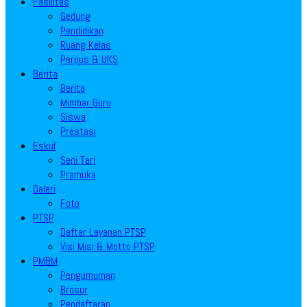
Fasilitas
Gedung
Pendidikan
Ruang Kelas
Perpus & UKS
Berita
Berita
Mimbar Guru
Siswa
Prestasi
Eskul
Seni Tari
Pramuka
Galeri
Foto
PTSP
Daftar Layanan PTSP
Visi Misi & Motto PTSP
PMBM
Pengumuman
Brosur
Pendaftaran