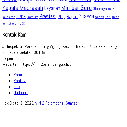
Bahan Ajar
Kepala Madrasah
Mimbar Guru
Layanan
Olahraga
Opini
Siswa
Prestasi
Rapat
PPDB
Ptsp
pelajaran
Sports
Tidak
Pramuka
Tari
berkategori
UKS
Kontak Kami
Jl. Inspektur Marzuki, Siring Agung, Kec. Ilir Barat I, Kota Palembang,
Sumatera Selatan 30138
Telpon :
Website : https://min2palembang.sch.id
Kami
Kontak
Link
Unduhan
Hak Cipta © 2021
MIN 2 Palembang, Sumsel