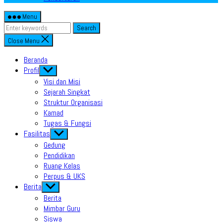
Menu
Search
Close Menu
Beranda
Profil
Show
sub
Visi dan Misi
menu
Sejarah Singkat
Struktur Organisasi
Kamad
Tugas & Fungsi
Fasilitas
Show
sub
Gedung
menu
Pendidikan
Ruang Kelas
Perpus & UKS
Berita
Show
sub
Berita
menu
Mimbar Guru
Siswa