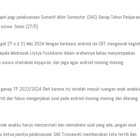
 apel pagi pelaksanaan Sumatif Akhir Semester (SAS) Genap Tahun Pelajaran
siswa. Senin (27/5)
ggal 27 s.d 31 Mei 2024 dengan berbasis android via CBT, mengawali kegia
epala Madrasah Listya Yustikarini dalam arahannya beliau menyampaikan
 siswa utamakan kejujuran, dan jaga agar android masing-masing
SAS genap T.P 2023/2024 Oleh karena itu setelah masuk ruangan anak anakku
ertib dan fokus mengerjakan soal pada android masing-masing dan dilarang
 anak anakku harus mencermati dan memahami soal yang ada, jangan asal
u ketua panitia pelaksanaan SAS Trisnawati membacakan tata tertib dan