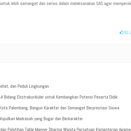
k untuk lebih semangat dan serius dalam melaksanakan SAS agar memperol
52
L
ehat, dan Peduli Lingkungan
4 Bidang Ekstrakurikuler untuk Kembangkan Potensi Peserta Didik
 Kota Palembang, Bangun Karakter dan Semangat Berprestasi Siswa
Wujudkan Madrasah yang Bugar dan Berkarakter
n dan Pelatihan Table Manner Dharma Wanita Persatuan Kementerian Agama