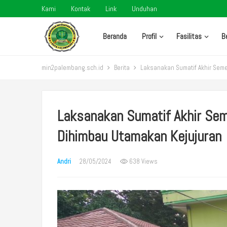
Kami
Kontak
Link
Unduhan
Beranda
Profil
Fasilitas
B
min2palembang.sch.id
Berita
Laksanakan Sumatif Akhir Seme
Laksanakan Sumatif Akhir Se
Dihimbau Utamakan Kejujuran
Andri
28/05/2024
638 Views