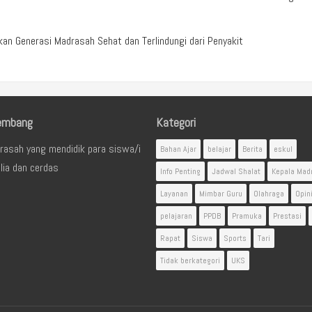
n Generasi Madrasah Sehat dan Terlindungi dari Penyakit
embang
Kategori
rasah yang mendidik para siswa/i
Bahan Ajar
belajar
Berita
eskul
lia dan cerdas
Info Penting
Jadwal Shalat
Kepala Mad
Layanan
Mimbar Guru
Olahraga
Opin
pelajaran
PPDB
Pramuka
Prestasi
Rapat
Siswa
Sports
Tari
Tidak berkategori
UKS