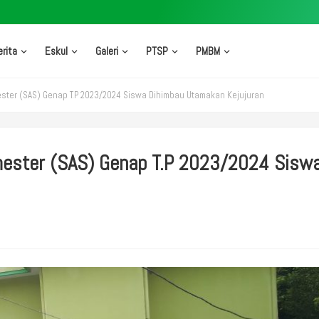
erita
Eskul
Galeri
PTSP
PMBM
ster (SAS) Genap T.P 2023/2024 Siswa Dihimbau Utamakan Kejujuran
mester (SAS) Genap T.P 2023/2024 Sisw