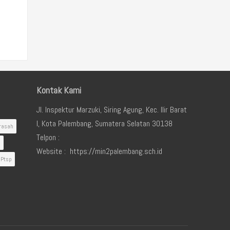
Kontak Kami
Jl. Inspektur Marzuki, Siring Agung, Kec. Ilir Barat
I, Kota Palembang, Sumatera Selatan 30138
rasah
Telpon :
i
Website : https://min2palembang.sch.id
Ptsp