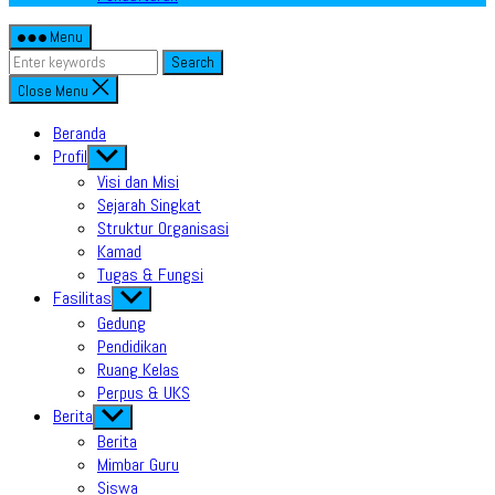
Menu
Search
Close Menu
Beranda
Profil
Show
sub
Visi dan Misi
menu
Sejarah Singkat
Struktur Organisasi
Kamad
Tugas & Fungsi
Fasilitas
Show
sub
Gedung
menu
Pendidikan
Ruang Kelas
Perpus & UKS
Berita
Show
sub
Berita
menu
Mimbar Guru
Siswa