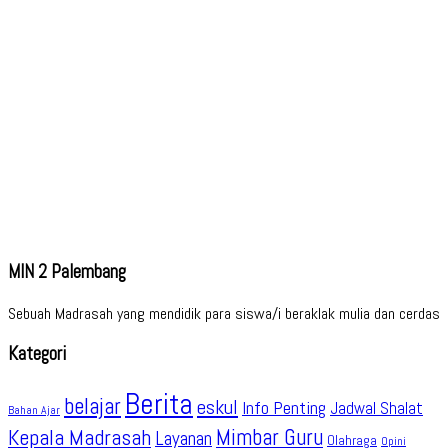
MIN 2 Palembang
Sebuah Madrasah yang mendidik para siswa/i beraklak mulia dan cerdas
Kategori
Berita
belajar
eskul
Info Penting
Jadwal Shalat
Bahan Ajar
Kepala Madrasah
Mimbar Guru
Layanan
Olahraga
Opini