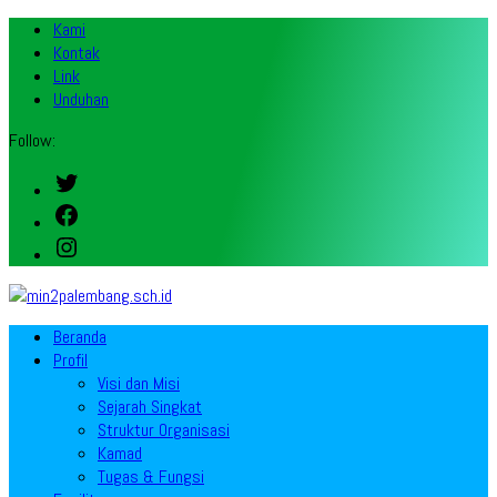
Kami
Kontak
Link
Unduhan
Follow:
Twitter
Facebook
Instagram
Beranda
Profil
Visi dan Misi
Sejarah Singkat
Struktur Organisasi
Kamad
Tugas & Fungsi