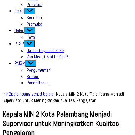
Prestasi
Eskul
Show
sub
Seni Tari
menu
Pramuka
Galeri
Show
sub
Foto
menu
PTSP
Show
sub
Daftar Layanan PTSP
menu
Visi Misi & Motto PTSP
PMBM
Show
sub
Pengumuman
menu
Brosur
Pendaftaran
min2palembang.sch.id
belajar
Kepala MIN 2 Kota Palembang Menjadi
Supervisor untuk Meningkatkan Kualitas Pengajaran
Kepala MIN 2 Kota Palembang Menjadi
Supervisor untuk Meningkatkan Kualitas
Pengajaran