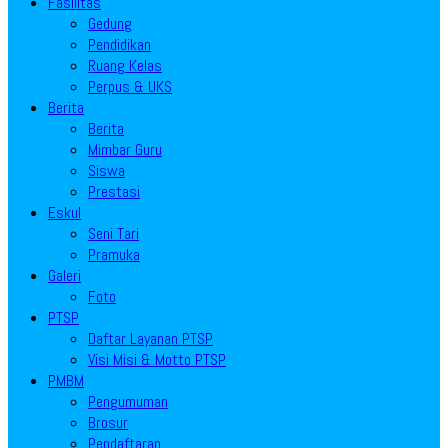
Fasilitas
Gedung
Pendidikan
Ruang Kelas
Perpus & UKS
Berita
Berita
Mimbar Guru
Siswa
Prestasi
Eskul
Seni Tari
Pramuka
Galeri
Foto
PTSP
Daftar Layanan PTSP
Visi Misi & Motto PTSP
PMBM
Pengumuman
Brosur
Pendaftaran