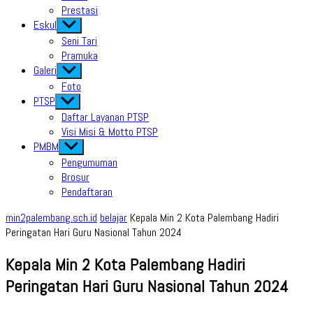
Prestasi
Eskul
Show
sub
Seni Tari
menu
Pramuka
Galeri
Show
sub
Foto
menu
PTSP
Show
sub
Daftar Layanan PTSP
menu
Visi Misi & Motto PTSP
PMBM
Show
sub
Pengumuman
menu
Brosur
Pendaftaran
min2palembang.sch.id
belajar
Kepala Min 2 Kota Palembang Hadiri
Peringatan Hari Guru Nasional Tahun 2024
Kepala Min 2 Kota Palembang Hadiri
Peringatan Hari Guru Nasional Tahun 2024