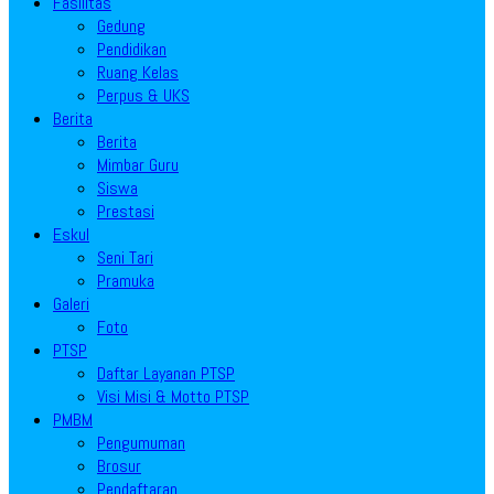
Fasilitas
Gedung
Pendidikan
Ruang Kelas
Perpus & UKS
Berita
Berita
Mimbar Guru
Siswa
Prestasi
Eskul
Seni Tari
Pramuka
Galeri
Foto
PTSP
Daftar Layanan PTSP
Visi Misi & Motto PTSP
PMBM
Pengumuman
Brosur
Pendaftaran