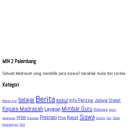
MIN 2 Palembang
Sebuah Madrasah yang mendidik para siswa/i beraklak mulia dan cerdas
Kategori
Berita
belajar
eskul
Info Penting
Jadwal Shalat
Bahan Ajar
Kepala Madrasah
Mimbar Guru
Layanan
Olahraga
Opini
Siswa
Prestasi
Rapat
PPDB
Ptsp
pelajaran
Sports
Tidak
Pramuka
Tari
berkategori
UKS