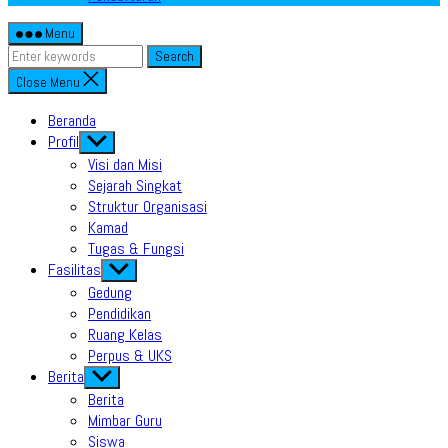
Menu
Search
Close Menu
Beranda
Profil
Show
sub
Visi dan Misi
menu
Sejarah Singkat
Struktur Organisasi
Kamad
Tugas & Fungsi
Fasilitas
Show
sub
Gedung
menu
Pendidikan
Ruang Kelas
Perpus & UKS
Berita
Show
sub
Berita
menu
Mimbar Guru
Siswa