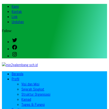
Kami
Kontak
Link
Unduhan
Follow:
Twitter
Facebook
Instagram
Beranda
Profil
Visi dan Misi
Sejarah Singkat
Struktur Organisasi
Kamad
Tugas & Fungsi