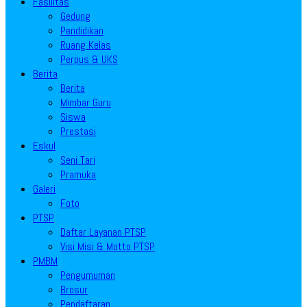
Fasilitas
Gedung
Pendidikan
Ruang Kelas
Perpus & UKS
Berita
Berita
Mimbar Guru
Siswa
Prestasi
Eskul
Seni Tari
Pramuka
Galeri
Foto
PTSP
Daftar Layanan PTSP
Visi Misi & Motto PTSP
PMBM
Pengumuman
Brosur
Pendaftaran