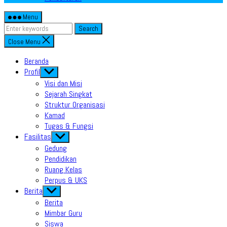
Menu
Search
Close Menu
Beranda
Profil
Show
sub
Visi dan Misi
menu
Sejarah Singkat
Struktur Organisasi
Kamad
Tugas & Fungsi
Fasilitas
Show
sub
Gedung
menu
Pendidikan
Ruang Kelas
Perpus & UKS
Berita
Show
sub
Berita
menu
Mimbar Guru
Siswa