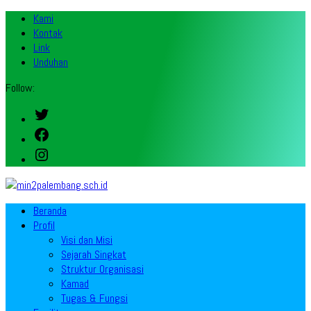
Kami
Kontak
Link
Unduhan
Follow:
Twitter
Facebook
Instagram
Beranda
Profil
Visi dan Misi
Sejarah Singkat
Struktur Organisasi
Kamad
Tugas & Fungsi