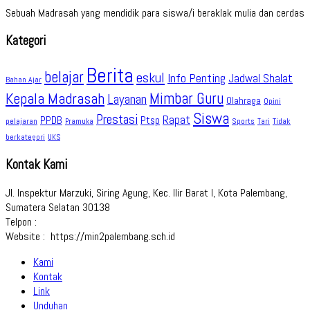
Sebuah Madrasah yang mendidik para siswa/i beraklak mulia dan cerdas
Kategori
Berita
belajar
eskul
Info Penting
Jadwal Shalat
Bahan Ajar
Kepala Madrasah
Mimbar Guru
Layanan
Olahraga
Opini
Siswa
Prestasi
Rapat
PPDB
Ptsp
pelajaran
Sports
Tidak
Pramuka
Tari
berkategori
UKS
Kontak Kami
Jl. Inspektur Marzuki, Siring Agung, Kec. Ilir Barat I, Kota Palembang,
Sumatera Selatan 30138
Telpon :
Website : https://min2palembang.sch.id
Kami
Kontak
Link
Unduhan