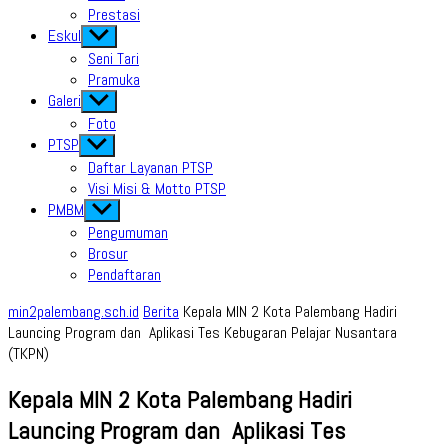
Prestasi
Eskul
Show
sub
Seni Tari
menu
Pramuka
Galeri
Show
sub
Foto
menu
PTSP
Show
sub
Daftar Layanan PTSP
menu
Visi Misi & Motto PTSP
PMBM
Show
sub
Pengumuman
menu
Brosur
Pendaftaran
min2palembang.sch.id
Berita
Kepala MIN 2 Kota Palembang Hadiri
Launcing Program dan Aplikasi Tes Kebugaran Pelajar Nusantara
(TKPN)
Kepala MIN 2 Kota Palembang Hadiri
Launcing Program dan Aplikasi Tes