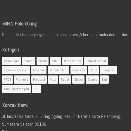
MIN 2 Palembang
Sebuah Madrasah yang mendidik para siswa/i beraklak mulia dan cerdas
Kategori
Bahan Ajar
belajar
Berita
eskul
Info Penting
Jadwal Shalat
Kepala Madrasah
Layanan
Mimbar Guru
Olahraga
Opini
pelajaran
PPDB
Pramuka
Prestasi
Ptsp
Rapat
Siswa
Sports
Tari
Tidak berkategori
UKS
Kontak Kami
Jl. Inspektur Marzuki, Siring Agung, Kec. Ilir Barat I, Kota Palembang,
Sumatera Selatan 30138