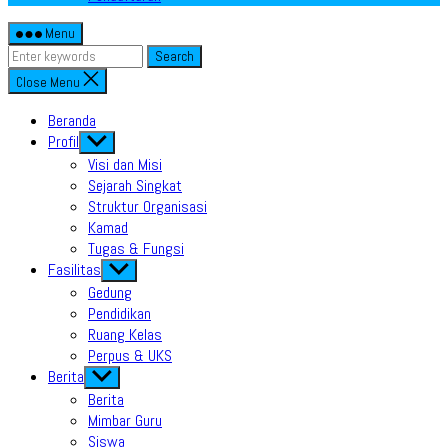
Menu
Search
Close Menu
Beranda
Profil
Show
sub
Visi dan Misi
menu
Sejarah Singkat
Struktur Organisasi
Kamad
Tugas & Fungsi
Fasilitas
Show
sub
Gedung
menu
Pendidikan
Ruang Kelas
Perpus & UKS
Berita
Show
sub
Berita
menu
Mimbar Guru
Siswa