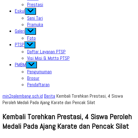
Prestasi
Eskul
Show
sub
Seni Tari
menu
Pramuka
Galeri
Show
sub
Foto
menu
PTSP
Show
sub
Daftar Layanan PTSP
menu
Visi Misi & Motto PTSP
PMBM
Show
sub
Pengumuman
menu
Brosur
Pendaftaran
min2palembang.sch.id
Berita
Kembali Torehkan Prestasi, 4 Siswa
Peroleh Medali Pada Ajang Karate dan Pencak Silat
Kembali Torehkan Prestasi, 4 Siswa Peroleh
Medali Pada Ajang Karate dan Pencak Silat