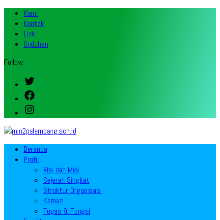
Kami
Kontak
Link
Unduhan
Follow:
Twitter
Facebook
Instagram
Beranda
Profil
Visi dan Misi
Sejarah Singkat
Struktur Organisasi
Kamad
Tugas & Fungsi