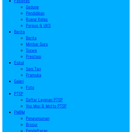
Fasilitas
Gedung
Pendidikan
Ruang Kelas
Perpus & UKS
Berita
Berita
Mimbar Guru
Siswa
Prestasi
Eskul
Seni Tari
Pramuka
Galeri
Foto
PTSP
Daftar Layanan PTSP
Visi Misi & Motto PTSP
PMBM
Pengumuman
Brosur
Pendaftaran