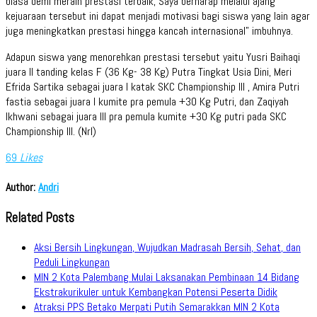
biasa demi meraih prestasi terbaik, Saya berharap melalui ajang
kejuaraan tersebut ini dapat menjadi motivasi bagi siswa yang lain agar
juga meningkatkan prestasi hingga kancah internasional” imbuhnya.
Adapun siswa yang menorehkan prestasi tersebut yaitu Yusri Baihaqi
juara II tanding kelas F (36 Kg- 38 Kg) Putra Tingkat Usia Dini, Meri
Efrida Sartika sebagai juara I katak SKC Championship III , Amira Putri
fastia sebagai juara I kumite pra pemula +30 Kg Putri, dan Zaqiyah
Ikhwani sebagai juara III pra pemula kumite +30 Kg putri pada SKC
Championship III. (Nrl)
69
Likes
Author:
Andri
Related Posts
Aksi Bersih Lingkungan, Wujudkan Madrasah Bersih, Sehat, dan
Peduli Lingkungan
MIN 2 Kota Palembang Mulai Laksanakan Pembinaan 14 Bidang
Ekstrakurikuler untuk Kembangkan Potensi Peserta Didik
Atraksi PPS Betako Merpati Putih Semarakkan MIN 2 Kota