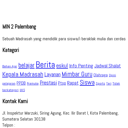
MIN 2 Palembang
Sebuah Madrasah yang mendidik para siswa/i beraklak mulia dan cerdas
Kategori
Berita
belajar
eskul
Info Penting
Jadwal Shalat
Bahan Ajar
Kepala Madrasah
Mimbar Guru
Layanan
Olahraga
Opini
Siswa
Prestasi
Rapat
PPDB
Ptsp
pelajaran
Sports
Tidak
Pramuka
Tari
berkategori
UKS
Kontak Kami
Jl. Inspektur Marzuki, Siring Agung, Kec. Ilir Barat I, Kota Palembang,
Sumatera Selatan 30138
Telpon :