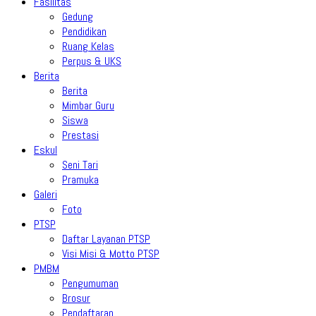
Fasilitas
Gedung
Pendidikan
Ruang Kelas
Perpus & UKS
Berita
Berita
Mimbar Guru
Siswa
Prestasi
Eskul
Seni Tari
Pramuka
Galeri
Foto
PTSP
Daftar Layanan PTSP
Visi Misi & Motto PTSP
PMBM
Pengumuman
Brosur
Pendaftaran