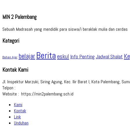
MIN 2 Palembang
Sebuah Madrasah yang mendidik para siswa/i beraklak mulia dan cerdas
Kategori
Berita
belajar
Ke
eskul
Info Penting
Jadwal Shalat
Bahan Ajar
Kontak Kami
Jl. Inspektur Marzuki, Siring Agung, Kec. Ilir Barat I, Kota Palembang, S
Telpon :
Website : https://min2palembang.sch.id
Kami
Kontak
Link
Unduhan