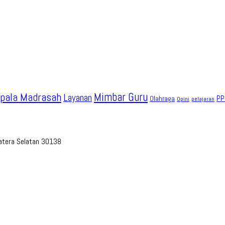
pala Madrasah
Mimbar Guru
Layanan
PP
Olahraga
Opini
pelajaran
umatera Selatan 30138