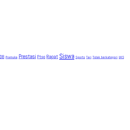
Siswa
Prestasi
Rapat
DB
Ptsp
Sports
Tidak berkategori
Pramuka
Tari
UKS