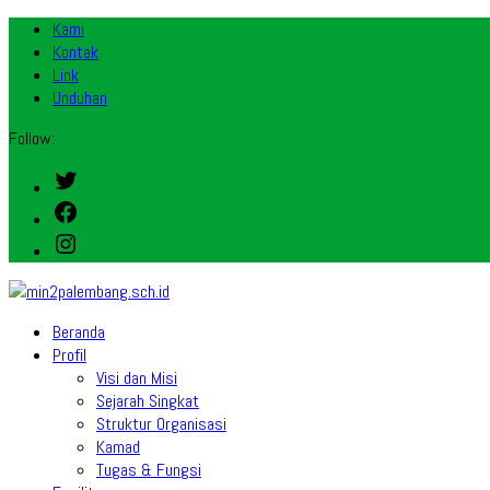
Kami
Kontak
Link
Unduhan
Follow:
Twitter
Facebook
Instagram
Beranda
Profil
Visi dan Misi
Sejarah Singkat
Struktur Organisasi
Kamad
Tugas & Fungsi