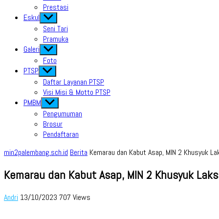
Prestasi
Eskul
Show
sub
Seni Tari
menu
Pramuka
Galeri
Show
sub
Foto
menu
PTSP
Show
sub
Daftar Layanan PTSP
menu
Visi Misi & Motto PTSP
PMBM
Show
sub
Pengumuman
menu
Brosur
Pendaftaran
min2palembang.sch.id
Berita
Kemarau dan Kabut Asap, MIN 2 Khusyuk Lak
Kemarau dan Kabut Asap, MIN 2 Khusyuk Laks
Andri
13/10/2023
707 Views