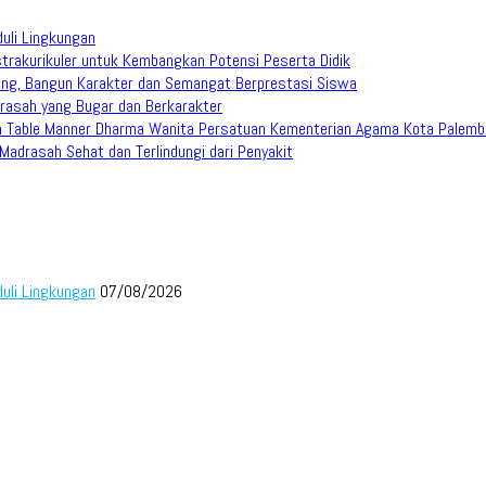
duli Lingkungan
trakurikuler untuk Kembangkan Potensi Peserta Didik
ang, Bangun Karakter dan Semangat Berprestasi Siswa
rasah yang Bugar dan Berkarakter
han Table Manner Dharma Wanita Persatuan Kementerian Agama Kota Palem
adrasah Sehat dan Terlindungi dari Penyakit
duli Lingkungan
07/08/2026