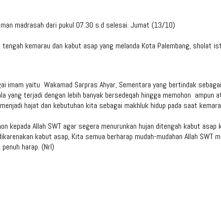
aman madrasah dari pukul 07.30 s.d selesai. Jumat (13/10)
 di tengah kemarau dan kabut asap yang melanda Kota Palembang, sholat is
ai imam yaitu Wakamad Sarpras Ahyar, Sementara yang bertindak sebagai K
la yang terjadi dengan lebih banyak bersedeqah hingga memohon ampun at
enjadi hajat dan kebutuhan kita sebagai makhluk hidup pada saat kemarau
hon kepada Allah SWT agar segera menurunkan hujan ditengah kabut asap k
dikarenakan kabut asap, Kita semua berharap mudah-mudahan Allah SWT m
penuh harap. (Nrl)