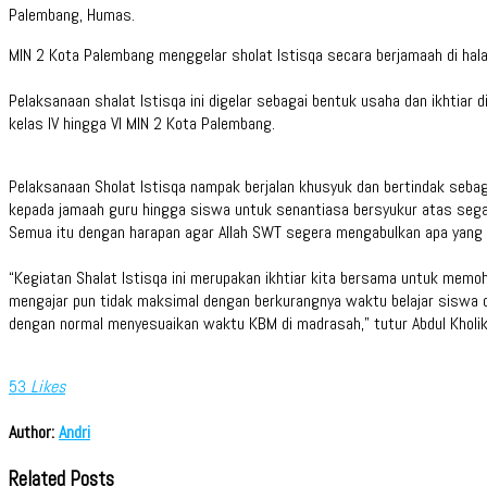
Palembang, Humas.
MIN 2 Kota Palembang menggelar sholat Istisqa secara berjamaah di hal
Pelaksanaan shalat Istisqa ini digelar sebagai bentuk usaha dan ikhtiar
kelas IV hingga VI MIN 2 Kota Palembang.
Pelaksanaan Sholat Istisqa nampak berjalan khusyuk dan bertindak sebag
kepada jamaah guru hingga siswa untuk senantiasa bersyukur atas sega
Semua itu dengan harapan agar Allah SWT segera mengabulkan apa yang m
“Kegiatan Shalat Istisqa ini merupakan ikhtiar kita bersama untuk memo
mengajar pun tidak maksimal dengan berkurangnya waktu belajar siswa 
dengan normal menyesuaikan waktu KBM di madrasah,” tutur Abdul Kholik 
53
Likes
Author:
Andri
Related Posts