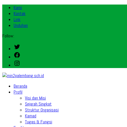
Kami
Kontak
Link
Unduhan
Follow:
Twitter
Facebook
Instagram
Beranda
Profil
Visi dan Misi
Sejarah Singkat
Struktur Organisasi
Kamad
Tugas & Fungsi