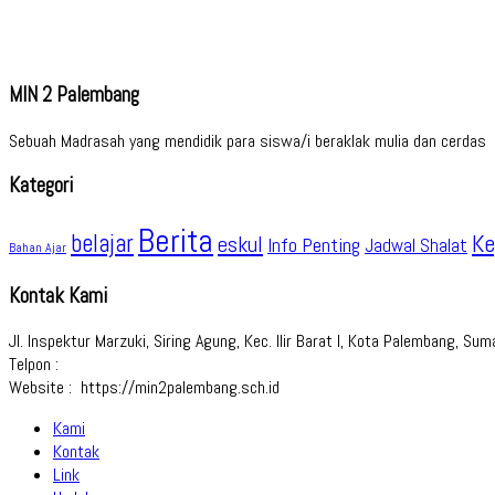
MIN 2 Palembang
Sebuah Madrasah yang mendidik para siswa/i beraklak mulia dan cerdas
Kategori
Berita
belajar
Ke
eskul
Info Penting
Jadwal Shalat
Bahan Ajar
Kontak Kami
Jl. Inspektur Marzuki, Siring Agung, Kec. Ilir Barat I, Kota Palembang, S
Telpon :
Website : https://min2palembang.sch.id
Kami
Kontak
Link