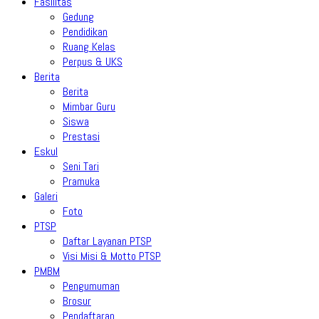
Fasilitas
Gedung
Pendidikan
Ruang Kelas
Perpus & UKS
Berita
Berita
Mimbar Guru
Siswa
Prestasi
Eskul
Seni Tari
Pramuka
Galeri
Foto
PTSP
Daftar Layanan PTSP
Visi Misi & Motto PTSP
PMBM
Pengumuman
Brosur
Pendaftaran