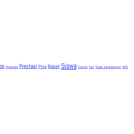
Siswa
Prestasi
Rapat
DB
Ptsp
Sports
Tidak berkategori
Pramuka
Tari
UKS