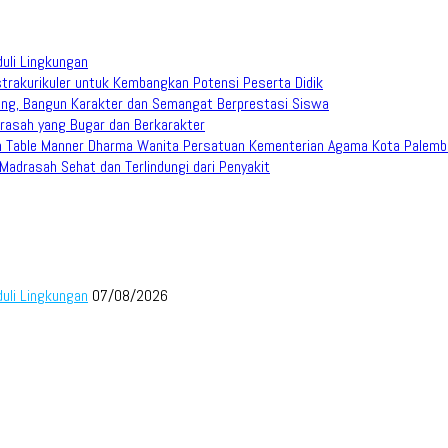
duli Lingkungan
trakurikuler untuk Kembangkan Potensi Peserta Didik
ang, Bangun Karakter dan Semangat Berprestasi Siswa
rasah yang Bugar dan Berkarakter
han Table Manner Dharma Wanita Persatuan Kementerian Agama Kota Palem
adrasah Sehat dan Terlindungi dari Penyakit
duli Lingkungan
07/08/2026