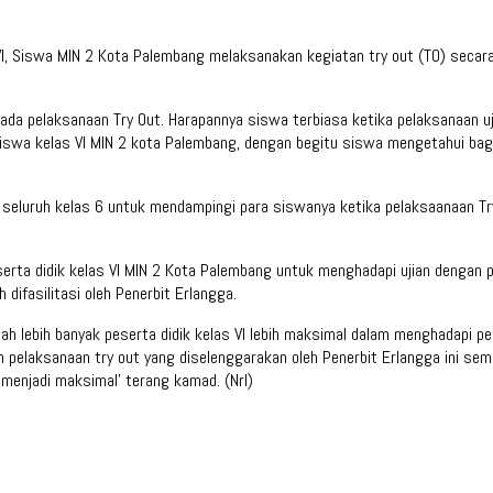
 VI, Siswa MIN 2 Kota Palembang melaksanakan kegiatan try out (TO) secara
ada pelaksanaan Try Out. Harapannya siswa terbiasa ketika pelaksanaan ujia
swa kelas VI MIN 2 kota Palembang, dengan begitu siswa mengetahui bag
eluruh kelas 6 untuk mendampingi para siswanya ketika pelaksaanaan Try
eserta didik kelas VI MIN 2 Kota Palembang untuk menghadapi ujian dengan
difasilitasi oleh Penerbit Erlangga.
lah lebih banyak peserta didik kelas VI lebih maksimal dalam menghadapi pen
 pelaksanaan try out yang diselenggarakan oleh Penerbit Erlangga ini se
 menjadi maksimal’ terang kamad. (Nrl)