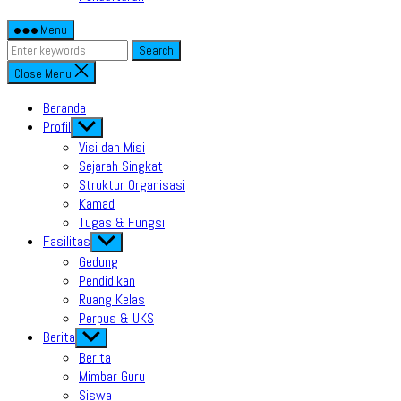
Menu
Search
Close Menu
Beranda
Profil
Show
sub
Visi dan Misi
menu
Sejarah Singkat
Struktur Organisasi
Kamad
Tugas & Fungsi
Fasilitas
Show
sub
Gedung
menu
Pendidikan
Ruang Kelas
Perpus & UKS
Berita
Show
sub
Berita
menu
Mimbar Guru
Siswa