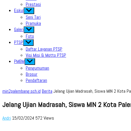
Prestasi
Eskul
Show
sub
Seni Tari
menu
Pramuka
Galeri
Show
sub
Foto
menu
PTSP
Show
sub
Daftar Layanan PTSP
menu
Visi Misi & Motto PTSP
PMBM
Show
sub
Pengumuman
menu
Brosur
Pendaftaran
min2palembang.sch.id
Berita
Jelang Ujian Madrasah, Siswa MIN 2 Kota Pa
Jelang Ujian Madrasah, Siswa MIN 2 Kota Pale
Andri
15/02/2024
572 Views