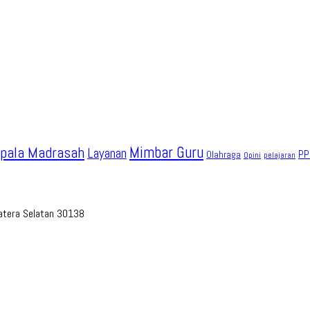
pala Madrasah
Mimbar Guru
Layanan
PP
Olahraga
Opini
pelajaran
umatera Selatan 30138