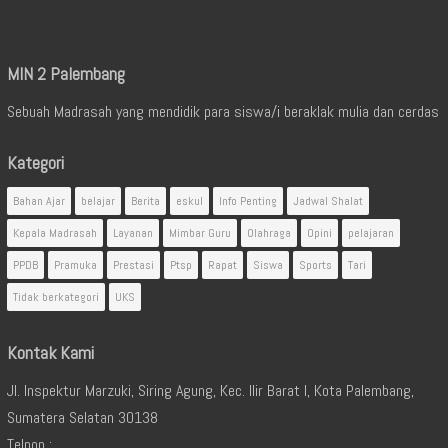
MIN 2 Palembang
Sebuah Madrasah yang mendidik para siswa/i beraklak mulia dan cerdas
Kategori
Bahan Ajar
belajar
Berita
eskul
Info Penting
Jadwal Shalat
Kepala Madrasah
Layanan
Mimbar Guru
Olahraga
Opini
pelajaran
PPDB
Pramuka
Prestasi
Ptsp
Rapat
Siswa
Sports
Tari
Tidak berkategori
UKS
Kontak Kami
Jl. Inspektur Marzuki, Siring Agung, Kec. Ilir Barat I, Kota Palembang,
Sumatera Selatan 30138
Telpon :