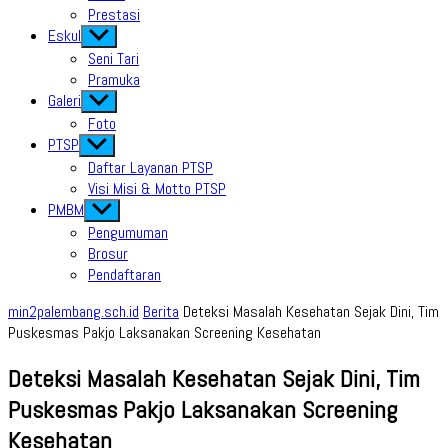
Prestasi
Eskul
Show
sub
Seni Tari
menu
Pramuka
Galeri
Show
sub
Foto
menu
PTSP
Show
sub
Daftar Layanan PTSP
menu
Visi Misi & Motto PTSP
PMBM
Show
sub
Pengumuman
menu
Brosur
Pendaftaran
min2palembang.sch.id
Berita
Deteksi Masalah Kesehatan Sejak Dini, Tim
Puskesmas Pakjo Laksanakan Screening Kesehatan
Deteksi Masalah Kesehatan Sejak Dini, Tim
Puskesmas Pakjo Laksanakan Screening
Kesehatan