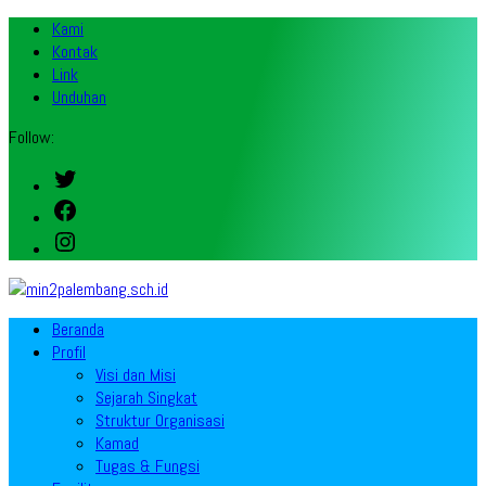
Kami
Kontak
Link
Unduhan
Follow:
Twitter
Facebook
Instagram
Beranda
Profil
Visi dan Misi
Sejarah Singkat
Struktur Organisasi
Kamad
Tugas & Fungsi