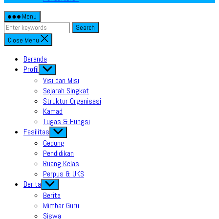
Menu
Search
Close Menu
Beranda
Profil
Show
sub
Visi dan Misi
menu
Sejarah Singkat
Struktur Organisasi
Kamad
Tugas & Fungsi
Fasilitas
Show
sub
Gedung
menu
Pendidikan
Ruang Kelas
Perpus & UKS
Berita
Show
sub
Berita
menu
Mimbar Guru
Siswa