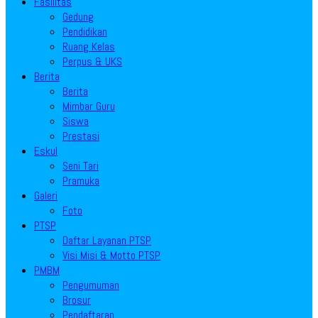
Fasilitas
Gedung
Pendidikan
Ruang Kelas
Perpus & UKS
Berita
Berita
Mimbar Guru
Siswa
Prestasi
Eskul
Seni Tari
Pramuka
Galeri
Foto
PTSP
Daftar Layanan PTSP
Visi Misi & Motto PTSP
PMBM
Pengumuman
Brosur
Pendaftaran