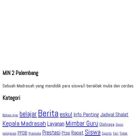
MIN 2 Palembang
Sebuah Madrasah yang mendidik para siswa/i beraklak mulia dan cerdas
Kategori
Berita
belajar
eskul
Info Penting
Jadwal Shalat
Bahan Ajar
Kepala Madrasah
Mimbar Guru
Layanan
Olahraga
Opini
Siswa
Prestasi
Rapat
PPDB
Ptsp
pelajaran
Sports
Tidak
Pramuka
Tari