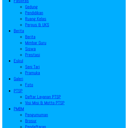
Fasilitas
Gedung
Pendidikan
Ruang Kelas
Perpus & UKS
Berita
Berita
Mimbar Guru
Siswa
Prestasi
Eskul
Seni Tari
Pramuka
Galeri
Foto
PTSP
Daftar Layanan PTSP
Visi Misi & Motto PTSP
PMBM
Pengumuman
Brosur
Pendaftaran