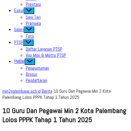
Prestasi
Eskul
Show
sub
Seni Tari
menu
Pramuka
Galeri
Show
sub
Foto
menu
PTSP
Show
sub
Daftar Layanan PTSP
menu
Visi Misi & Motto PTSP
PMBM
Show
sub
Pengumuman
menu
Brosur
Pendaftaran
min2palembang.sch.id
Berita
10 Guru Dan Pegawai Min 2 Kota
Palembang Lolos PPPK Tahap 1 Tahun 2025
10 Guru Dan Pegawai Min 2 Kota Palembang
Lolos PPPK Tahap 1 Tahun 2025