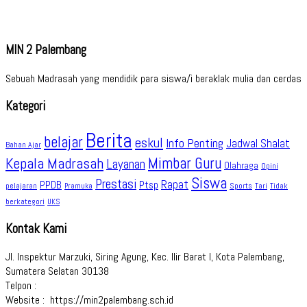
MIN 2 Palembang
Sebuah Madrasah yang mendidik para siswa/i beraklak mulia dan cerdas
Kategori
Berita
belajar
eskul
Info Penting
Jadwal Shalat
Bahan Ajar
Kepala Madrasah
Mimbar Guru
Layanan
Olahraga
Opini
Siswa
Prestasi
Rapat
PPDB
Ptsp
pelajaran
Sports
Tidak
Pramuka
Tari
berkategori
UKS
Kontak Kami
Jl. Inspektur Marzuki, Siring Agung, Kec. Ilir Barat I, Kota Palembang,
Sumatera Selatan 30138
Telpon :
Website : https://min2palembang.sch.id