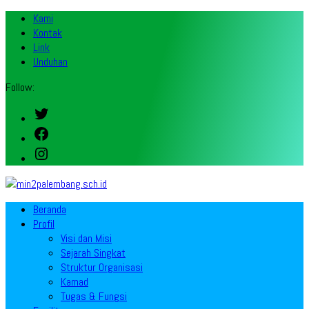
Kami
Kontak
Link
Unduhan
Follow:
Twitter
Facebook
Instagram
Beranda
Profil
Visi dan Misi
Sejarah Singkat
Struktur Organisasi
Kamad
Tugas & Fungsi