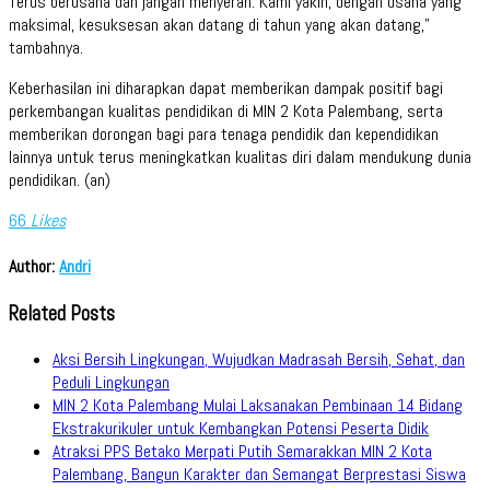
Terus berusaha dan jangan menyerah. Kami yakin, dengan usaha yang
maksimal, kesuksesan akan datang di tahun yang akan datang,”
tambahnya.
Keberhasilan ini diharapkan dapat memberikan dampak positif bagi
perkembangan kualitas pendidikan di MIN 2 Kota Palembang, serta
memberikan dorongan bagi para tenaga pendidik dan kependidikan
lainnya untuk terus meningkatkan kualitas diri dalam mendukung dunia
pendidikan. (an)
66
Likes
Author:
Andri
Related Posts
Aksi Bersih Lingkungan, Wujudkan Madrasah Bersih, Sehat, dan
Peduli Lingkungan
MIN 2 Kota Palembang Mulai Laksanakan Pembinaan 14 Bidang
Ekstrakurikuler untuk Kembangkan Potensi Peserta Didik
Atraksi PPS Betako Merpati Putih Semarakkan MIN 2 Kota
Palembang, Bangun Karakter dan Semangat Berprestasi Siswa