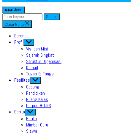
Menu
Search
Close Menu
Beranda
Profil
Show
sub
Visi dan Misi
menu
Sejarah Singkat
Struktur Organisasi
Kamad
Tugas & Fungsi
Fasilitas
Show
sub
Gedung
menu
Pendidikan
Ruang Kelas
Perpus & UKS
Berita
Show
sub
Berita
menu
Mimbar Guru
Siswa